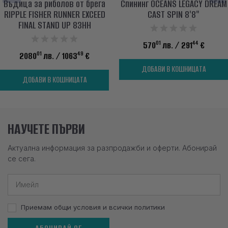
Въдица за риболов от брега
Спининг OCEANS LEGACY DREAM
RIPPLE FISHER RUNNER EXCEED
CAST SPIN 8'8"
FINAL STAND UP 83HH
01
44
570
лв.
/ 291
€
01
49
2080
лв.
/ 1063
€
ДОБАВИ В КОШНИЦАТА
ДОБАВИ В КОШНИЦАТА
НАУЧЕТЕ ПЪРВИ
Актуална информация за разпродажби и оферти. Абонирай
се сега.
Приемам общи условия и всички политики