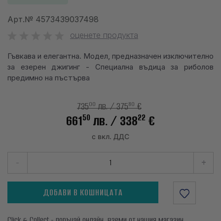
info@waves.bg
Арт.№
4573439037498
оценете продукта
Гъвкава и елегантна. Модел, предназначен изключително
за езерен джигинг - Специална въдица за риболов
предимно на пъстърва
00
80
735
лв.
/ 375
€
50
22
661
лв.
/ 338
€
с вкл. ДДС
-
+
ДОБАВИ В КОШНИЦАТА
Click & Collect - поръчай онлайн, вземи от нашия магазин