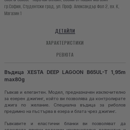
гр.София, Студентски град, ул. Проф. Александър Фол 2, вх. К,
Магазин 1
ДЕТАЙЛИ
ХАРАКТЕРИСТИКИ
РЕВЮТА
Въдица XESTA DEEP LAGOON B65UL-T 1,95m
max80g
Гъвкав и елегантен. Модел, предназначен изключително
за езерен джигинг, който ви позволява да контролирате
джига по желание. Специална въдица за риболов
предимно на пъстърва в езера и блата чрез джигинг.
Гъвкавите и еластични бланки ви позволяват да
атакувате плитки водоеми изключително деликатно и