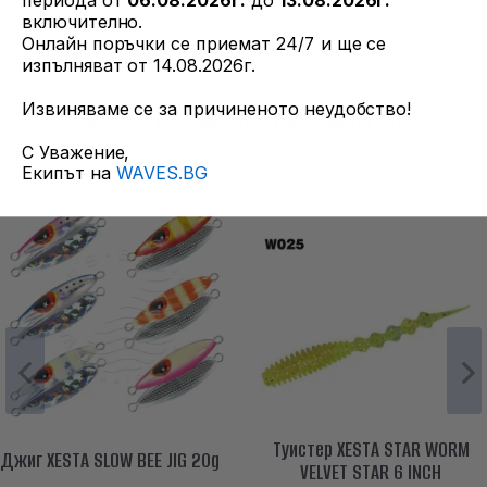
периода от
06.08.2026г.
до
13.08.2026г.
Тест по примамки: max80 гр.
включително.
Линия: PE 0,3 - PE 1,5
Онлайн поръчки се приемат 24/7 и ще се
изпълняват от 14.08.2026г.
ОЩЕ ОТ ТОЗИ ПРОИЗВОДИТЕЛ
Извиняваме се за причиненото неудобство!
С Уважение,
Екипът на
WAVES.BG
Туистер XESTA STAR WORM
Джиг XESTA SLOW BEE JIG 20g
VELVET STAR 6 INCH