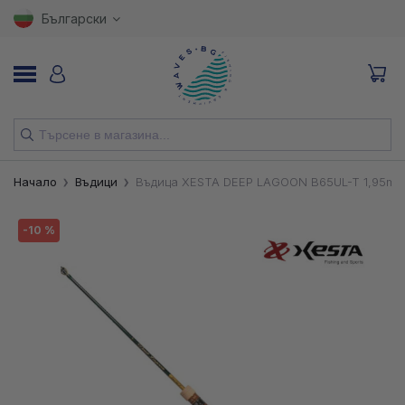
Български
НОВИ
Начало
Въдици
Въдица XESTA DEEP LAGOON B65UL-T 1,95m 
ВЪДИЦИ
-10 %
МАКАРИ
ПРИМАМКИ
КУКИ
ВЛАКНА