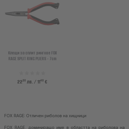
АКСЕСОАРИ
ОБЛЕКЛО
НАМАЛЕНИЯ
ПРОИЗВОДИТЕЛИ
Клещи за сплит рингове FOX
ЛЮБИМИ
RAGE SPLIT RING PLIERS - 7cm
ПРОДУКТИ ЗА СРАВНЕНИЕ
30
40
22
лв.
/ 11
€
ФИЗИЧЕСКИ МАГАЗИН
СОФИЯ 1700, СТУДЕНТСКИ ГРАД, УЛ. ПРОФ. АЛЕКСАНДЪР ФОЛ 2,
ВХ. К, МАГАЗИН 1
FOX RAGE: Отличен риболов на хищници
КОНТАКТИ
FOX RAGE, доминиращо име в областта на риболова на
+359 896 451 888