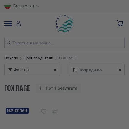
Български
НОВИ
Начало
Производители
FOX RAGE
ВЪДИЦИ
Филтър
МАКАРИ
FOX RAGE
1 - 1 от 1 резултата
ПРИМАМКИ
КУКИ
ИЗЧЕРПАН
ВЛАКНА