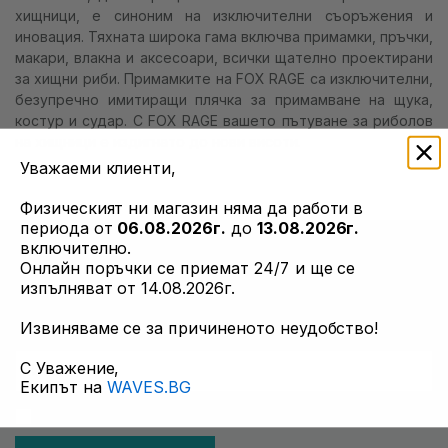
хищници, е синоним на изключителни съоръжения и
info@waves.bg
иновация. Тяхната широка гама включва примамки, пръчки,
макари, влакна и аксесоари, всички щателно проектирани
за хищни риби. Примамките на FOX RAGE са изключителни,
безупречно имитиращи плячка за примамване на щука,
костур и судар. С FOX RAGE вашето пътуване за риболов
на хищници е издигнато до нови висоти.
Уважаеми клиенти,
Физическият ни магазин няма да работи в
периода от
06.08.2026г.
до
13.08.2026г.
включително.
НАУЧЕТЕ ПЪРВИ
Онлайн поръчки се приемат 24/7 и ще се
изпълняват от 14.08.2026г.
Актуална информация за разпродажби и оферти. Абонирай
се сега.
Извиняваме се за причиненото неудобство!
С Уважение,
Екипът на
WAVES.BG
Приемам общи условия и всички политики