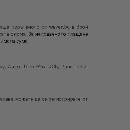
лаща поръчаното от waves.bg в брой
ската фирма.
За направеното плащане
жимата сума.
ay, Amex, UnionPay, JCB, Bancontact,
такава можете да се регистрирате от