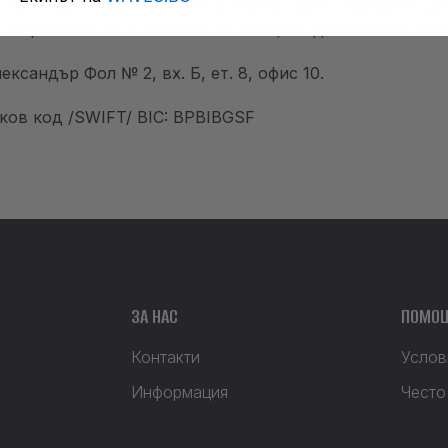
 банкиране или на каса в банка, като наредите д
 забравяйте на основание за плащане да впишете номе
ександър Фол № 2, вх. Б, ет. 8, офис 10.
ков код /SWIFT/ BIC: BPBIBGSF
ЗА НАС
ПОМО
Контакти
Услов
Информация
Често