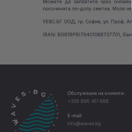
Можете да заплатите чрез онлайн
посочената по-долу сметка. Моля не
УЕВС.БГ ООД, гр. София, ул. Проф. Ал
IBAN: BG91BPBI79401088737701, Бан
Обслужване на клиенти:
+359 896 451 888
E-mail
info@waves.bg