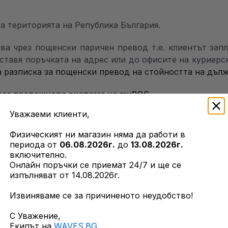
а територията на Република България.
а чрез пощенски паричен превод т.е. клиентът зап
оставя поръчката на адрес или до офисите на куриер
а
разписка за пощенски превод на стойността на дъл
чрез платежната система на myPOS
Уважаеми клиенти,
жат са: VISA, Mastercard, Visa Elektron, Maestro, V P
g Pay, iCARD.
Физическият ни магазин няма да работи в
периода от
06.08.2026г.
до
13.08.2026г.
рез платежната система на PayPal
включително.
Онлайн поръчки се приемат 24/7 и ще се
остатъчно да имате регистрация в PayPal. Ако нямате 
изпълняват от 14.08.2026г.
Извиняваме се за причиненото неудобство!
 превод
С Уважение,
Екипът на
WAVES.BG