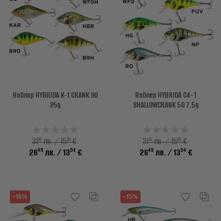
Воблер HYBRIDA К-1 CRANK 90
Воблер HYBRIDA C4-T
25g
SHALLOWCRANK 50 7,5g
16
93
16
93
31
лв. / 15
€
31
лв. / 15
€
48
54
48
54
26
лв.
/ 13
€
26
лв.
/ 13
€
-15%
-15%