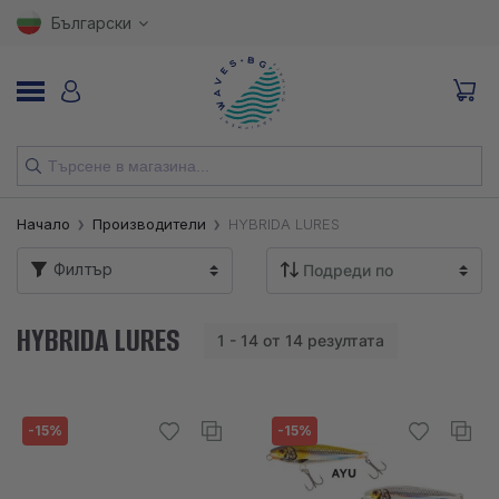
Български
НОВИ
Начало
Производители
HYBRIDA LURES
ВЪДИЦИ
Филтър
МАКАРИ
HYBRIDA LURES
1 - 14 от 14 резултата
ПРИМАМКИ
КУКИ
-15%
-15%
ВЛАКНА