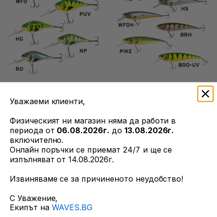
Воблер HYBRIDA C4-T DEEPCRANK
Воблер HYBRIDA B-3 CRANKBAIT
Уважаеми клиенти,
50 7,5g
200 80g
Физическият ни магазин няма да работи в
периода от
06.08.2026г.
до
13.08.2026г.
16
93
15
55
31
лв. / 15
€
42
лв. / 21
€
включително.
Онлайн поръчки се приемат 24/7 и ще се
48
54
83
32
26
лв.
/ 13
€
35
лв.
/ 18
€
изпълняват от 14.08.2026г.
Извиняваме се за причиненото неудобство!
-15%
-15%
С Уважение,
Екипът на
WAVES.BG