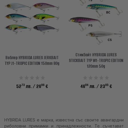
Стикбайт HYBRIDA LURES
Воблер HYBRIDA LURES JERKBAIT
STICKBAIT TYP W1-TROPIC EDITION
TYP J1-TROPIC EDITION 150mm 80g
120mm 50g
73
96
84
95
52
лв.
/ 26
€
46
лв.
/ 23
€
HYBRIDA LURES е марка, известна със своите авангардни
риболовни примамки и принадлежности. Те съчетават