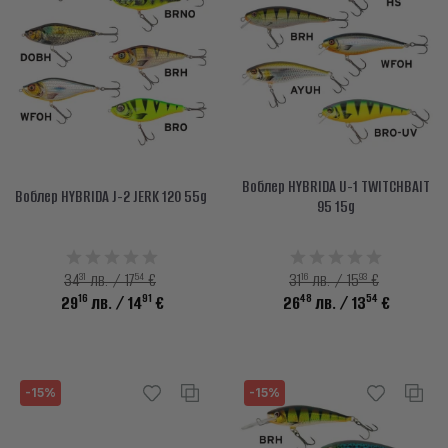
info@waves.bg
Воблер HYBRIDA U-1 TWITCHBAIT
Воблер HYBRIDA J-2 JERK 120 55g
95 15g
31
54
16
93
34
лв. / 17
€
31
лв. / 15
€
16
91
48
54
29
лв.
/ 14
€
26
лв.
/ 13
€
-15%
-15%