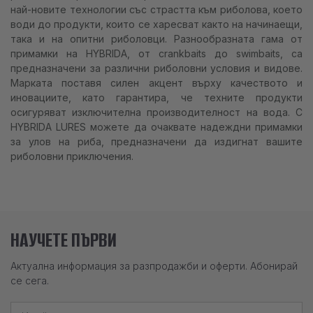
най-новите технологии със страстта към риболова, което
води до продукти, които се харесват както на начинаещи,
така и на опитни риболовци. Разнообразната гама от
примамки на HYBRIDA, от crankbaits до swimbaits, са
предназначени за различни риболовни условия и видове.
Марката поставя силен акцент върху качеството и
иновациите, като гарантира, че техните продукти
осигуряват изключителна производителност на вода. С
HYBRIDA LURES можете да очаквате надеждни примамки
за улов на риба, предназначени да издигнат вашите
риболовни приключения.
НАУЧЕТЕ ПЪРВИ
Актуална информация за разпродажби и оферти. Абонирай
се сега.