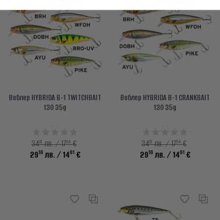
Воблер HYBRIDA B-1 TWITCHBAIT
Воблер HYBRIDA B-1 CRANKBAIT
130 35g
130 35g
31
54
31
54
34
лв. / 17
€
34
лв. / 17
€
16
91
16
91
29
лв.
/ 14
€
29
лв.
/ 14
€