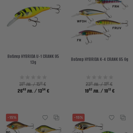
Воблер HYBRIDA U-1 CRANK 95
Воблер HYBRIDA К-4 CRANK 65 6g
13g
16
93
31
92
31
лв. / 15
€
23
лв. / 11
€
48
54
82
13
26
лв.
/ 13
€
19
лв.
/ 10
€
-15%
-15%