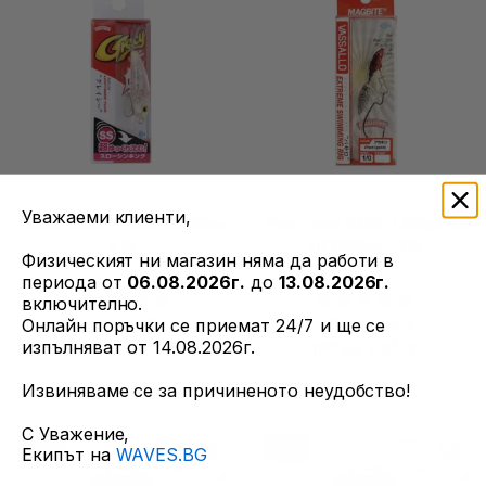
Уважаеми клиенти,
Воблер MAGBITE GRACY SS 38mm
Джиг глава MAGBITE SWIMMING
2.8g
RIG VASSALLO - 28g
Физическият ни магазин няма да работи в
периода от
06.08.2026г.
до
13.08.2026г.
включително.
49
99
40
43
21
лв. / 10
€
20
лв. / 10
€
Онлайн поръчки се приемат 24/7 и ще се
изпълняват от 14.08.2026г.
27
34
34
87
18
лв.
/ 9
€
17
лв.
/ 8
€
Извиняваме се за причиненото неудобство!
С Уважение,
-15%
-15%
Екипът на
WAVES.BG