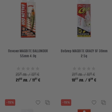
Пенсил MAGBITE BALLONDOR
Воблер MAGBITE GRACY SF 38mm
55mm 4.0g
2.5g
80
19
49
99
25
лв. / 13
€
21
лв. / 10
€
93
21
27
34
21
лв.
/ 11
€
18
лв.
/ 9
€
-15%
-15%