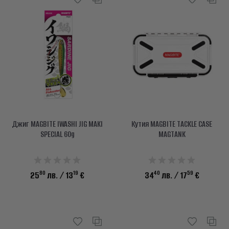
Джиг MAGBITE IWASHI JIG MAKI
Кутия MAGBITE TACKLE CASE
SPECIAL 60g
MAGTANK
80
19
40
59
25
лв.
/ 13
€
34
лв.
/ 17
€