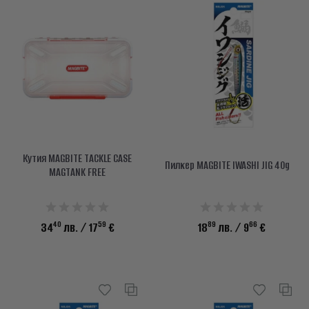
Кутия MAGBITE TACKLE CASE
Пилкер MAGBITE IWASHI JIG 40g
MAGTANK FREE
40
59
89
66
34
лв.
/ 17
€
18
лв.
/ 9
€