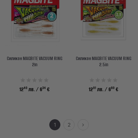
Силикон MAGBITE VACUUM RING
Силикон MAGBITE VACUUM RING
2in
2.5in
40
34
91
60
12
лв.
/ 6
€
12
лв.
/ 6
€
1
2