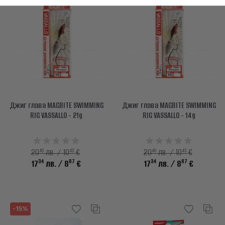
Джиг глава MAGBITE SWIMMING
Джиг глава MAGBITE SWIMMING
RIG VASSALLO - 21g
RIG VASSALLO - 14g
40
43
40
43
20
лв. / 10
€
20
лв. / 10
€
34
87
34
87
17
лв.
/ 8
€
17
лв.
/ 8
€
-15%