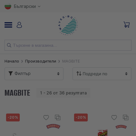
Български
НОВИ
Начало
Производители
MAGBITE
ВЪДИЦИ
Филтър
МАКАРИ
MAGBITE
1 - 26 от 36 резултата
ПРИМАМКИ
КУКИ
-20%
-20%
ВЛАКНА