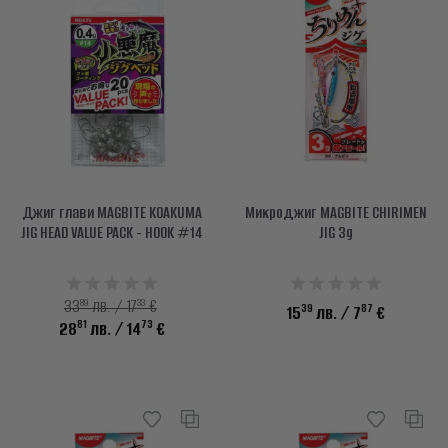
Джиг глави MAGBITE KOAKUMA
Микроджиг MAGBITE CHIRIMEN
JIG HEAD VALUE PACK - HOOK #14
JIG 3g
89
33
33
лв. / 17
€
39
87
15
лв.
/ 7
€
81
73
28
лв.
/ 14
€