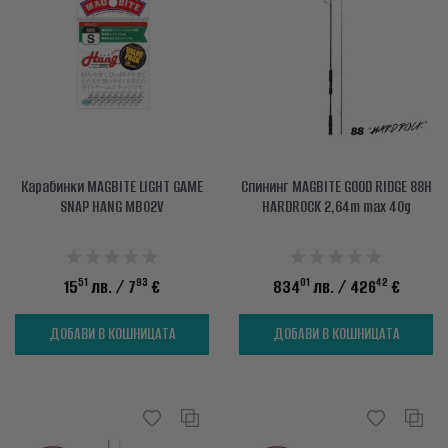
info@waves.bg
Карабинки MAGBITE LIGHT GAME
Спининг MAGBITE GOOD RIDGE 88H
SNAP HANG MB02V
HARDROCK 2,64m max 40g
51
93
01
42
15
лв.
/ 7
€
834
лв.
/ 426
€
ДОБАВИ В КОШНИЦАТА
ДОБАВИ В КОШНИЦАТА