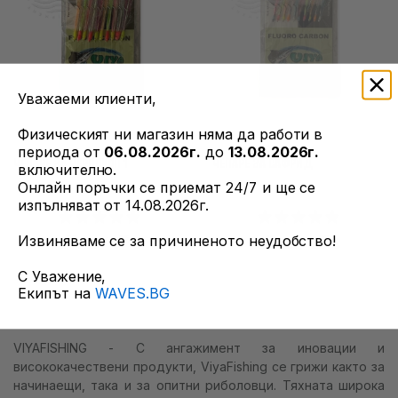
Уважаеми клиенти,
Физическият ни магазин няма да работи в
периода от
06.08.2026г.
до
13.08.2026г.
ЧЕПАРЕ ЗА ЧЕРНОКОП 1
ЧЕПАРЕ ЗА САФРИД
включително.
Онлайн поръчки се приемат 24/7 и ще се
изпълняват от 14.08.2026г.
Извиняваме се за причиненото неудобство!
51
35
49
83
8
лв.
/ 4
€
7
лв.
/ 3
€
С Уважение,
Екипът на
WAVES.BG
VIYAFISHING - С ангажимент за иновации и
висококачествени продукти, ViyaFishing се грижи както за
начинаещи, така и за опитни риболовци. Тяхната широка