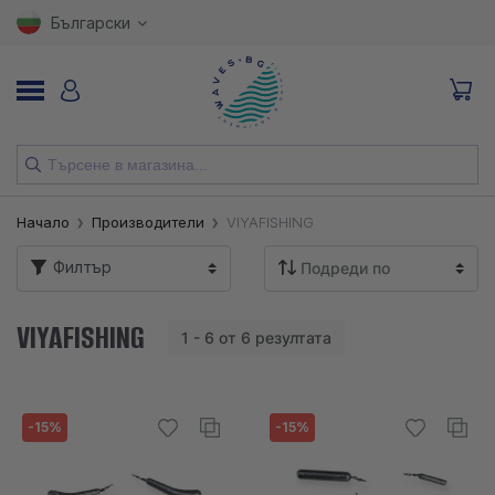
Български
НОВИ
Начало
Производители
VIYAFISHING
ВЪДИЦИ
Филтър
МАКАРИ
VIYAFISHING
1 - 6 от 6 резултата
ПРИМАМКИ
КУКИ
-15%
-15%
ВЛАКНА