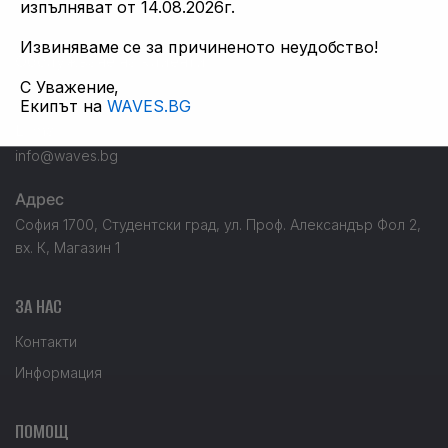
изпълняват от 14.08.2026г.
info@waves.bg
Извиняваме се за причиненото неудобство!
Обслужване на клиенти:
С Уважение,
+359 896 451 888
Екипът на
WAVES.BG
E-mail
info@waves.bg
Адрес
София 1700, Студентски град, ул. Проф. Александър Фол 2,
вх. К, Магазин 1
ЗА НАС
Контакти
Информация
ПОМОЩ