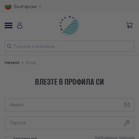
Български
НОВИ
Начало
Вход
ВЪДИЦИ
ВЛЕЗТЕ В ПРОФИЛА СИ
МАКАРИ
ПРИМАМКИ
КУКИ
ВЛАКНА
Забравена парола
Запомни ме