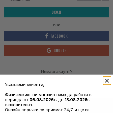
АКСЕСОАРИ
ВХОД
ОБЛЕКЛО
или
НАМАЛЕНИЯ
FACEBOOK
ПРОИЗВОДИТЕЛИ
ЛЮБИМИ
GOOGLE
ПРОДУКТИ ЗА СРАВНЕНИЕ
Нямаш акаунт?
ФИЗИЧЕСКИ МАГАЗИН
Регистрация
СОФИЯ 1700, СТУДЕНТСКИ ГРАД, УЛ. ПРОФ. АЛЕКСАНДЪР ФОЛ 2,
Уважаеми клиенти,
ВХ. К, МАГАЗИН 1
Физическият ни магазин няма да работи в
периода от
06.08.2026г.
до
13.08.2026г.
включително.
КОНТАКТИ
Онлайн поръчки се приемат 24/7 и ще се
+359 896 451 888