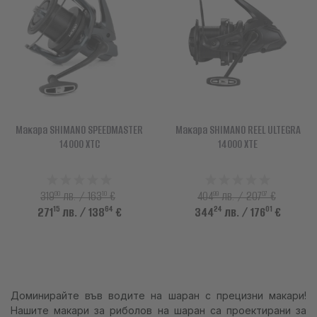
АКСЕСОАРИ
ОБЛЕКЛО
НАМАЛЕНИЯ
ПРОИЗВОДИТЕЛИ
Макара SHIMANO SPEEDMASTER
Макара SHIMANO REEL ULTEGRA
ЛЮБИМИ
14000 XTC
14000 XTE
ПРОДУКТИ ЗА СРАВНЕНИЕ
00
10
99
07
319
лв. / 163
€
404
лв. / 207
€
ФИЗИЧЕСКИ МАГАЗИН
15
64
24
01
271
лв.
/ 138
€
344
лв.
/ 176
€
СОФИЯ 1700, СТУДЕНТСКИ ГРАД, УЛ. ПРОФ. АЛЕКСАНДЪР ФОЛ 2,
ВХ. К, МАГАЗИН 1
КОНТАКТИ
Доминирайте във водите на шаран с прецизни макари!
Нашите макари за риболов на шаран са проектирани за
+359 896 451 888