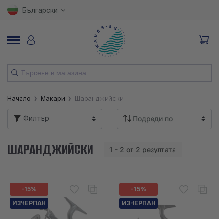
Български
НОВИ
Начало
Макари
Шаранджийски
ВЪДИЦИ
Филтър
МАКАРИ
ШАРАНДЖИЙСКИ
1 - 2 от 2 резултата
ПРИМАМКИ
КУКИ
-15%
-15%
ВЛАКНА
ИЗЧЕРПАН
ИЗЧЕРПАН