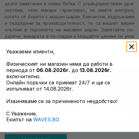
дълги замятания и силни битки. С усъвършенствани драг
info@waves.bg
системи, тези макари гарантират, че имате контрол,
когато се борите с мощен шаран. Елегантни, издръжливи
и създадени за производителност, те са вашият верен
спътник в търсенето на масивен шаран. Замятайте по-
далече, макарата е по-гладка и хващайте ценния си улов
с нашите макари за риболов на шаран. 🎣💪
Уважаеми клиенти,
Физическият ни магазин няма да работи в
периода от
06.08.2026г.
до
13.08.2026г.
включително.
НАУЧЕТЕ ПЪРВИ
Онлайн поръчки се приемат 24/7 и ще се
изпълняват от 14.08.2026г.
Актуална информация за разпродажби и оферти. Абонирай
се сега.
Извиняваме се за причиненото неудобство!
С Уважение,
Екипът на
WAVES.BG
Приемам общи условия и всички политики