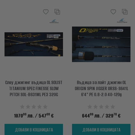
Слоу джигинг въдица OL SOLIST
Въдица за лайт джигин OL
TITANIUM SPEC FINESSE SLOW
ORIGIN SPIN JIGGER ORSS-S641L
PITCH SOL-B631ML PE3 320G
6'4" PE 0.8-2.0 40-120g
00
08
99
78
1070
лв.
/ 547
€
644
лв.
/ 329
€
ДОБАВИ В КОШНИЦАТА
ДОБАВИ В КОШНИЦАТА