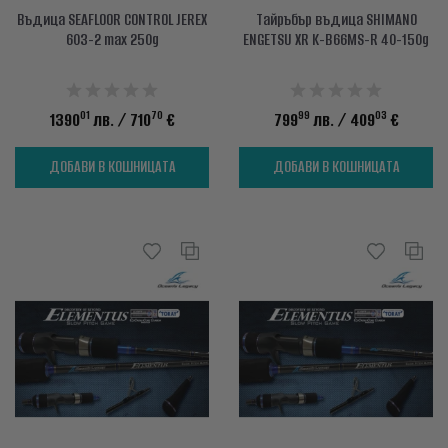
Въдица SEAFLOOR CONTROL JEREX
Тайръбър въдица SHIMANO
603-2 max 250g
ENGETSU XR K-B66MS-R 40-150g
01
70
99
03
1390
лв.
/ 710
€
799
лв.
/ 409
€
ДОБАВИ В КОШНИЦАТА
ДОБАВИ В КОШНИЦАТА