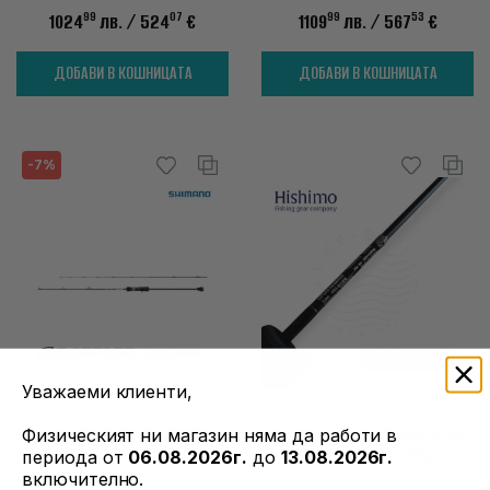
99
07
99
53
1024
лв.
/ 524
€
1109
лв.
/ 567
€
ДОБАВИ В КОШНИЦАТА
ДОБАВИ В КОШНИЦАТА
-7%
Уважаеми клиенти,
Въдица SHIMANO 25 GRAPPLER
Въдица HISHIMO SOLDUM GHOST
Физическият ни магазин няма да работи в
TYPE SLOW J B66-2 MAX200G PE2
SOMG-B601 80 - 180g
периода от
06.08.2026г.
до
13.08.2026г.
включително.