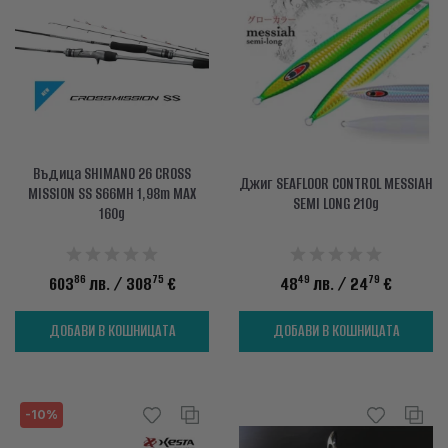
АКСЕСОАРИ
ОБЛЕКЛО
НАМАЛЕНИЯ
ПРОИЗВОДИТЕЛИ
Въдица SHIMANO 26 CROSS
Джиг SEAFLOOR CONTROL MESSIAH
ЛЮБИМИ
MISSION SS S66MH 1,98m MAX
SEMI LONG 210g
160g
ПРОДУКТИ ЗА СРАВНЕНИЕ
86
75
49
79
603
лв.
/ 308
€
48
лв.
/ 24
€
ФИЗИЧЕСКИ МАГАЗИН
СОФИЯ 1700, СТУДЕНТСКИ ГРАД, УЛ. ПРОФ. АЛЕКСАНДЪР ФОЛ 2,
ДОБАВИ В КОШНИЦАТА
ДОБАВИ В КОШНИЦАТА
ВХ. К, МАГАЗИН 1
КОНТАКТИ
-10%
+359 896 451 888