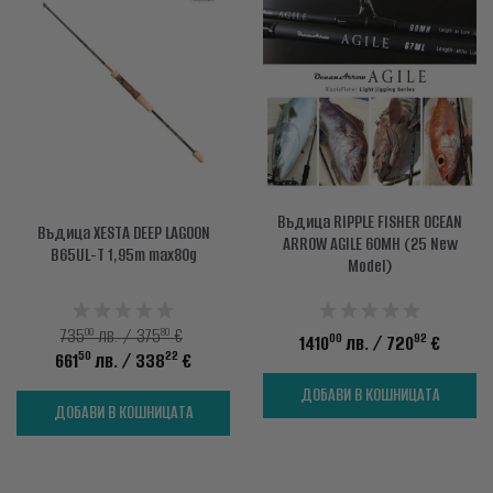
info@waves.bg
Въдица RIPPLE FISHER OCEAN
Въдица XESTA DEEP LAGOON
ARROW AGILE 60MH (25 New
B65UL-T 1,95m max80g
Model)
00
80
735
лв. / 375
€
00
92
1410
лв.
/ 720
€
50
22
661
лв.
/ 338
€
ДОБАВИ В КОШНИЦАТА
ДОБАВИ В КОШНИЦАТА