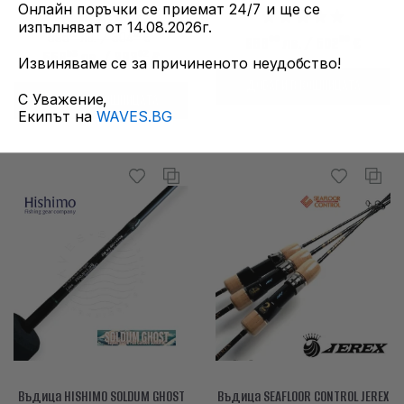
Онлайн поръчки се приемат 24/7 и ще се
изпълняват от 14.08.2026г.
20
32
595
лв. / 304
€
00
60
983
лв.
/ 502
€
53
02
553
лв.
/ 283
€
Извиняваме се за причиненото неудобство!
ДОБАВИ В КОШНИЦАТА
С Уважение,
ДОБАВИ В КОШНИЦАТА
Екипът на
WAVES.BG
Въдица HISHIMO SOLDUM GHOST
Въдица SEAFLOOR CONTROL JEREX