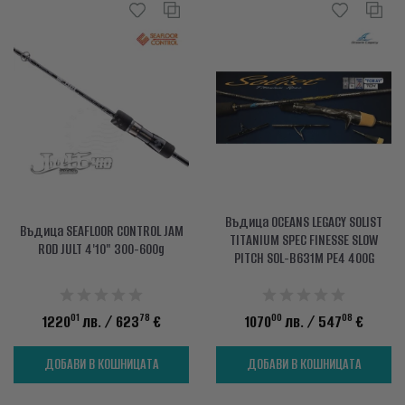
Въдица OCEANS LEGACY SOLIST
Въдица SEAFLOOR CONTROL JAM
TITANIUM SPEC FINESSE SLOW
ROD JULT 4'10" 300-600g
PITCH SOL-B631M PE4 400G
01
78
00
08
1220
лв.
/ 623
€
1070
лв.
/ 547
€
ДОБАВИ В КОШНИЦАТА
ДОБАВИ В КОШНИЦАТА