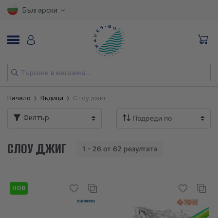
Български
НОВИ
Начало
Въдици
Слоу джиг
ВЪДИЦИ
Филтър
МАКАРИ
СЛОУ ДЖИГ
1 - 26 от 62 резултата
ПРИМАМКИ
КУКИ
НОВ
ВЛАКНА