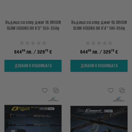
Въдица за слоу джиг OL ORIGIN
Въдица за слоу джиг OL ORIGIN
SLOW JIGGING OH 6'3" 150-350g
SLOW JIGGING OH 6'4" 100-250g
99
78
99
78
644
лв.
/ 329
€
644
лв.
/ 329
€
ДОБАВИ В КОШНИЦАТА
ДОБАВИ В КОШНИЦАТА