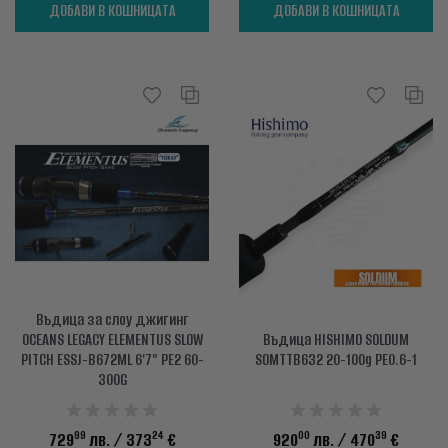
ДОБАВИ В КОШНИЦАТА
ДОБАВИ В КОШНИЦАТА
Въдица за слоу джигинг
OCEANS LEGACY ELEMENTUS SLOW
Въдица HISHIMO SOLDUM
PITCH ESSJ-B672ML 6'7" PE2 60-
SOMTTB632 20-100g PE0.6-1
300G
99
24
00
39
729
лв.
/ 373
€
920
лв.
/ 470
€