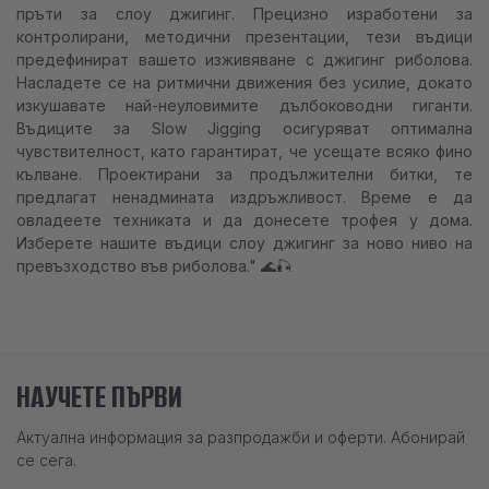
пръти за слоу джигинг. Прецизно изработени за
контролирани, методични презентации, тези въдици
предефинират вашето изживяване с джигинг риболова.
Насладете се на ритмични движения без усилие, докато
изкушавате най-неуловимите дълбоководни гиганти.
Въдиците за Slow Jigging осигуряват оптимална
чувствителност, като гарантират, че усещате всяко фино
кълване. Проектирани за продължителни битки, те
предлагат ненадмината издръжливост. Време е да
овладеете техниката и да донесете трофея у дома.
Изберете нашите въдици слоу джигинг за ново ниво на
превъзходство във риболова." 🌊🎣
НАУЧЕТЕ ПЪРВИ
Актуална информация за разпродажби и оферти. Абонирай
се сега.