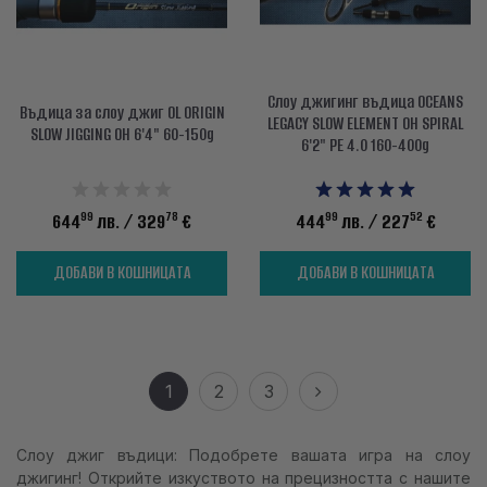
Слоу джигинг въдица OCEANS
Въдица за слоу джиг OL ORIGIN
LEGACY SLOW ELEMENT OH SPIRAL
SLOW JIGGING OH 6'4" 60-150g
6'2" PE 4.0 160-400g
99
78
99
52
644
лв.
/ 329
€
444
лв.
/ 227
€
ДОБАВИ В КОШНИЦАТА
ДОБАВИ В КОШНИЦАТА
1
2
3
Слоу джиг въдици: Подобрете вашата игра на слоу
джигинг! Открийте изкуството на прецизността с нашите