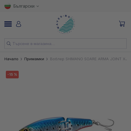
Български
НОВИ
Начало
Примамки
Воблер SHIMANO SOARE ARMA JOINT XJ-2
ВЪДИЦИ
-15 %
МАКАРИ
ПРИМАМКИ
КУКИ
ВЛАКНА