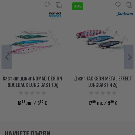
НОВ
Кастинг джиг NOMAD DESIGN
Джиг JACKSON METAL EFFECT
RIDGEBACK LONG CAST 10g
LONGCAST 42g
32
30
99
20
12
лв.
/ 6
€
17
лв.
/ 9
€
НАУЧЕТЕ ПЪРВИ