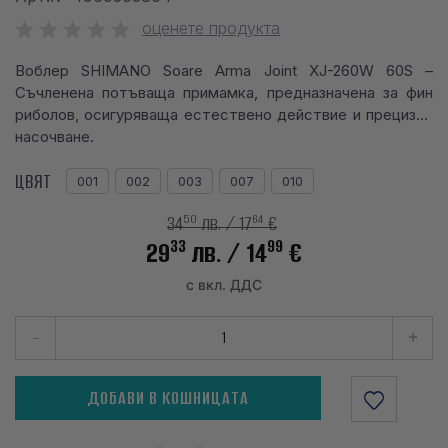
info@waves.bg
оценете продукта
Воблер SHIMANO Soare Arma Joint XJ-260W 60S –
Съчленена потъваща примамка, предназначена за фин
риболов, осигуряваща естествено действие и прецизно
насочване.
ЦВЯТ
001
002
003
007
010
50
64
34
лв.
/ 17
€
33
99
29
лв.
/ 14
€
с вкл. ДДС
-
+
ДОБАВИ В КОШНИЦАТА