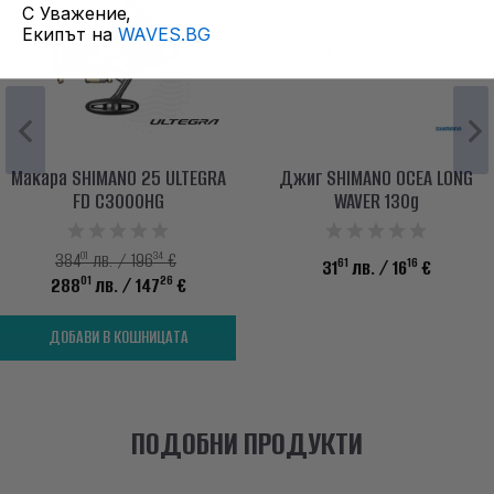
С Уважение,
Екипът на
WAVES.BG
Макара SHIMANO 25 ULTEGRA
Джиг SHIMANO OCEA LONG
FD C3000HG
WAVER 130g
01
34
384
лв. / 196
€
61
16
31
лв.
/ 16
€
01
26
288
лв.
/ 147
€
ДОБАВИ В КОШНИЦАТА
ПОДОБНИ ПРОДУКТИ