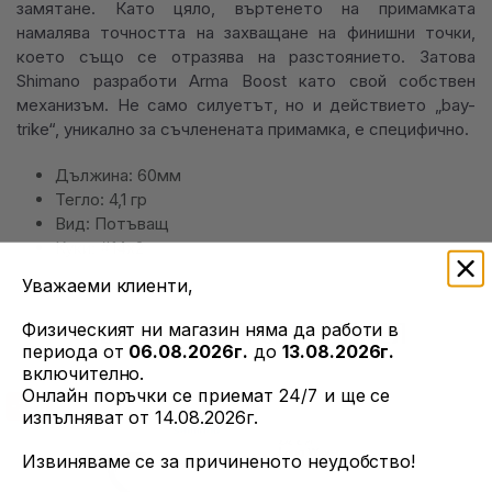
замятане. Като цяло, въртенето на примамката
намалява точността на захващане на финишни точки,
което също се отразява на разстоянието. Затова
Shimano разработи Arma Boost като свой собствен
механизъм. Не само силуетът, но и действието „bay-
trike“, уникално за съчленената примамка, е специфично.
Дължина: 60мм
Тегло: 4,1 гр
Вид: Потъващ
Куки: #14x2
Уважаеми клиенти,
ОЩЕ ОТ ТОЗИ ПРОИЗВОДИТЕЛ
Физическият ни магазин няма да работи в
периода от
06.08.2026г.
до
13.08.2026г.
включително.
Онлайн поръчки се приемат 24/7 и ще се
-25%
изпълняват от 14.08.2026г.
Извиняваме се за причиненото неудобство!