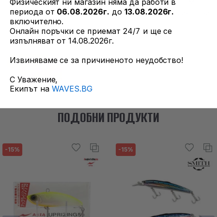
това, утежнението има опционално ухо на което могат
Физическият ни магазин няма да работи в
периода от
06.08.2026г.
до
13.08.2026г.
да се закачат допълнителни утежнения или силиконови
включително.
примамки!
Онлайн поръчки се приемат 24/7 и ще се
изпълняват от 14.08.2026г.
Размер 3.0 * около 85mm 25g
Извиняваме се за причиненото неудобство!
С Уважение,
Екипът на
WAVES.BG
ПОДОБНИ ПРОДУКТИ
-15%
-15%