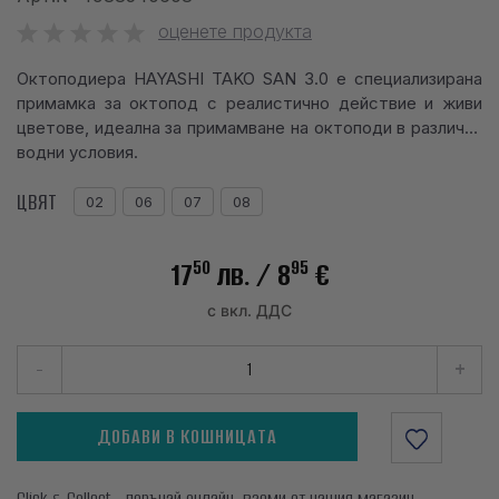
info@waves.bg
оценете продукта
Октоподиера HAYASHI TAKO SAN 3.0 е специализирана
примамка за октопод с реалистично действие и живи
цветове, идеална за примамване на октоподи в различни
водни условия.
ЦВЯТ
02
06
07
08
50
95
17
лв.
/ 8
€
с вкл. ДДС
-
+
ДОБАВИ В КОШНИЦАТА
Click & Collect - поръчай онлайн, вземи от нашия магазин