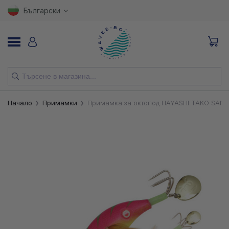
Български
НОВИ
Начало
Примамки
Примамка за октопод HAYASHI TAKO SAN 
ВЪДИЦИ
МАКАРИ
ПРИМАМКИ
КУКИ
ВЛАКНА