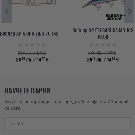
Воблер SMITH SARUNA MD110S
Воблер APIA UPRIZING 70 14g
16,5g
99
38
34
56
33
лв. / 17
€
34
лв. / 17
€
89
77
19
93
28
лв.
/ 14
€
29
лв.
/ 14
€
НАУЧЕТЕ ПЪРВИ
Актуална информация за разпродажби и оферти. Абонирай
се сега.