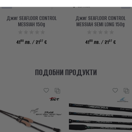
Джиг SEAFLOOR CONTROL
Джиг SEAFLOOR CONTROL
MESSIAH 150g
MESSIAH SEMI LONG 150g
80
37
80
37
41
лв.
/ 21
€
41
лв.
/ 21
€
ПОДОБНИ ПРОДУКТИ