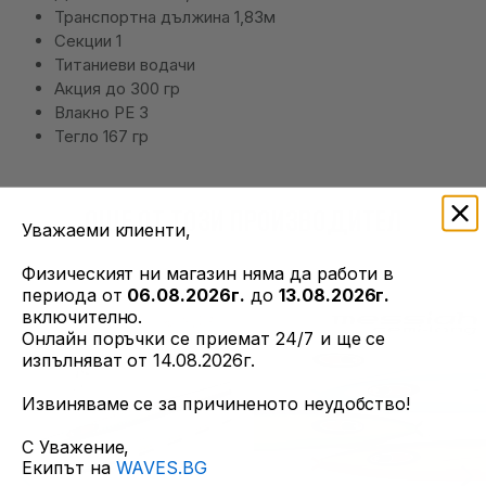
Транспортна дължина 1,83м
Секции 1
Титаниеви водачи
Акция до 300 гр
Влакно PE 3
Тегло 167 гр
ОЩЕ ОТ ТОЗИ ПРОИЗВОДИТЕЛ
Уважаеми клиенти,
Физическият ни магазин няма да работи в
периода от
06.08.2026г.
до
13.08.2026г.
включително.
Онлайн поръчки се приемат 24/7 и ще се
изпълняват от 14.08.2026г.
Извиняваме се за причиненото неудобство!
С Уважение,
Екипът на
WAVES.BG