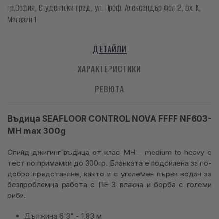
гр.София, Студентски град, ул. Проф. Александър Фол 2, вх. К,
Магазин 1
ДЕТАЙЛИ
ХАРАКТЕРИСТИКИ
РЕВЮТА
Въдица SEAFLOOR CONTROL NOVA FFFF NF603-
MH max 300g
Спийд джигинг въдица от клас MH - medium to heavy с
тест по примамки до 300гр. Бланката е подсилена за по-
добро представяне, както и с уголемен първи водач за
безпроблемна работа с ПЕ 3 влакна и борба с големи
риби.
Дължина 6'3" - 1,83 м