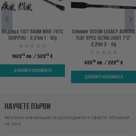
Въдица TICT SRAM MSR-74TC
Спининг OCEAN LEGACY AURORA
SHIPPUU - 2,24m 1 - 12g
FLAT SPEC ULTRA LIGHT 7'3"
2,21m 2 - 8g
45
28
1023
лв.
/ 523
€
00
41
435
лв.
/ 222
€
ДОБАВИ В КОШНИЦАТА
ДОБАВИ В КОШНИЦАТА
НАУЧЕТЕ ПЪРВИ
Актуална информация за разпродажби и оферти. Абонирай
се сега.