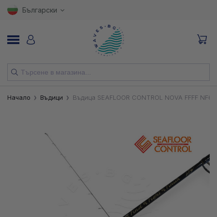
Български
НОВИ
Начало
Въдици
Въдица SEAFLOOR CONTROL NOVA FFFF NF60
ВЪДИЦИ
МАКАРИ
ПРИМАМКИ
КУКИ
ВЛАКНА