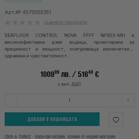
info@waves.bg
Арт.№
4570055351
оценете продукта
SEAFLOOR CONTROL NOVA FFFF NF603-MH е
високоефективна джиг въдица, проектирана за
прецизност и мощност, осигуряваща изключителна
здравина и чувствителност.
99
40
1009
лв.
/ 516
€
с вкл. ДДС
-
+
ДОБАВИ В КОШНИЦАТА
Click & Collect - поръчай онлайн, вземи от нашия магазин