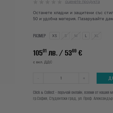
оценете продукта
Останете хладни и защитени със стил!
50 и удобна материя. Пазарувайте дам
РАЗМЕР
XS
S
M
L
XL
01
69
105
лв.
/ 53
€
с вкл. ДДС
-
+
Д
Click & Collect - поръчай онлайн, вземи от нашия 
гр.София, Студентски град, ул. Проф. Александър Ф