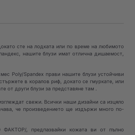
докато сте на лодката или по време на любимото
пандекс, нашите блузи имат отлична дишаемост,
смес Poly/Spandex прави нашите блузи устойчиви
стържете в коралов риф, докато се гмуркате, или
е от други блузи за представяне там .
изглеждат свежи. Всички наши дизайни са изцяло
ачава, че произведението ще издържи много по-
 ФАКТОР/, предпазвайки кожата ви от пълно