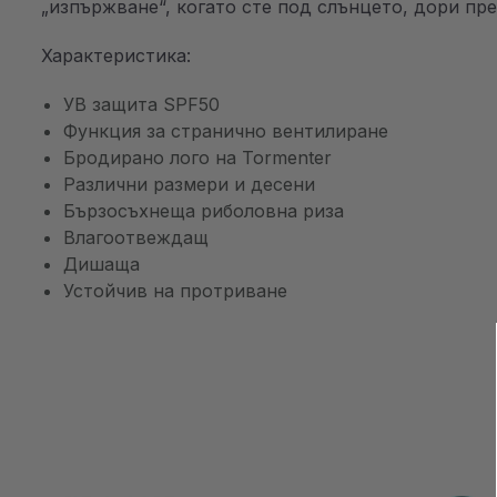
„изпържване“, когато сте под слънцето, дори пр
Характеристика:
УВ защита SPF50
Функция за странично вентилиране
Бродирано лого на Tormenter
Различни размери и десени
Бързосъхнеща риболовна риза
Влагоотвеждащ
Дишаща
Устойчив на протриване