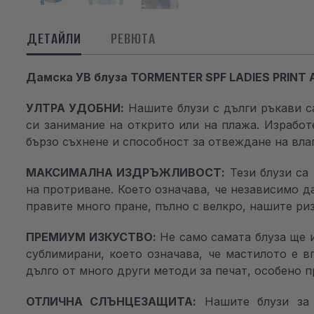
ДЕТАЙЛИ
РЕВЮТА
Дамска УВ блуза TORMENTER SPF LADIES PRINT 
УЛТРА УДОБНИ:
Нашите блузи с дълги ръкави с
си занимание на открито или на плажа. Израбо
бързо съхнене и способност за отвеждане на вла
МАКСИМАЛНА ИЗДРЪЖЛИВОСТ:
Тези блузи са
на протриване. Което означава, че независимо д
правите много пране, пълно с велкро, нашите риз
ПРЕМИУМ ИЗКУСТВО:
Не само самата блуза ще 
сублимирани, което означава, че мастилото е 
дълго от много други методи за печат, особено п
ОТЛИЧНА СЛЪНЦЕЗАЩИТА:
Нашите блузи за 