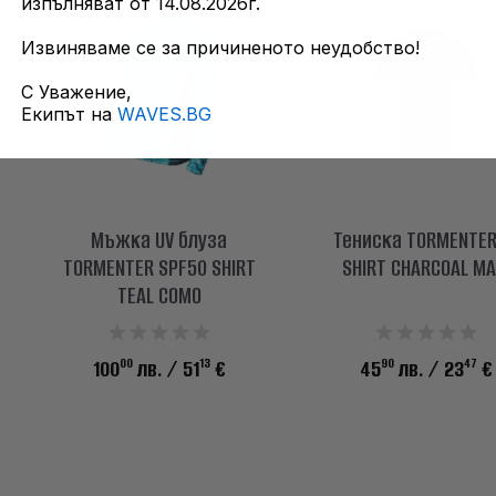
изпълняват от 14.08.2026г.
Извиняваме се за причиненото неудобство!
С Уважение,
Екипът на
WAVES.BG
Мъжка UV блуза
Тениска TORMENTER
TORMENTER SPF50 SHIRT
SHIRT CHARCOAL MA
TEAL COMO
00
13
90
47
100
лв.
/ 51
€
45
лв.
/ 23
€