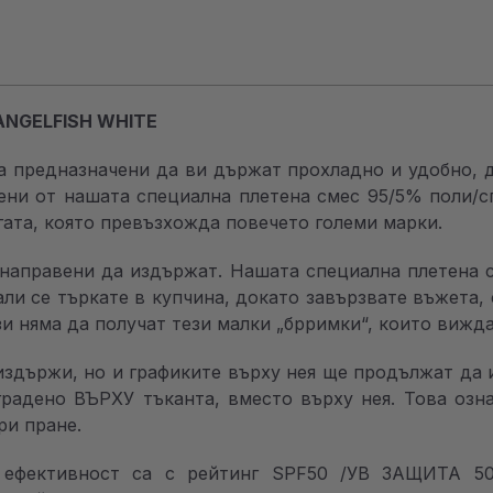
ANGELFISH WHITE
а предназначени да ви държат прохладно и удобно, 
тени от нашата специална плетена смес 95/5% поли/с
гата, която превъзхожда повечето големи марки.
 направени да издържат. Нашата специална плетена 
али се търкате в купчина, докато завързвате въжета, 
и няма да получат тези малки „брримки“, които виждат
издържи, но и графиките върху нея ще продължат да 
вградено ВЪРХУ тъканта, вместо върху нея. Това озн
ри пране.
ефективност са с рейтинг SPF50 /УВ ЗАЩИТА 50