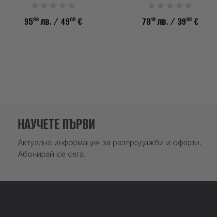
99
08
19
98
95
лв.
/ 49
€
78
лв.
/ 39
€
НАУЧЕТЕ ПЪРВИ
Актуална информация за разпродажби и оферти.
Абонирай се сега.