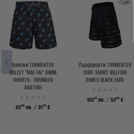
Бански TORMENTER
Сърфшорти TORMENTER
VOLLEY "MAI TAI" SWIM
SURF SHORT BILLFISH
SHORTS - DRUNKEN
BONES BLACK FADE
SAILFISH
01
69
105
лв.
/ 53
€
00
70
62
лв.
/ 31
€