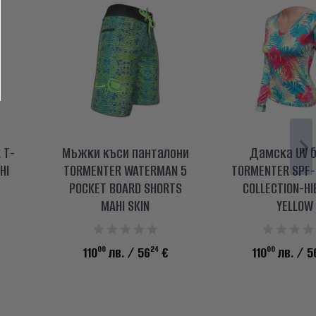
 T-
Мъжки къси панталони
Дамска UV 
HI
TORMENTER WATERMAN 5
TORMENTER SPF-
POCKET BOARD SHORTS
COLLECTION-HI
MAHI SKIN
YELLOW
00
24
00
110
лв.
/ 56
€
110
лв.
/ 5