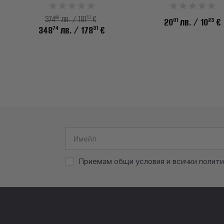
99
73
374
лв. / 191
€
01
23
20
лв.
/ 10
€
74
31
348
лв.
/ 178
€
Приемам общи условия и всички полити