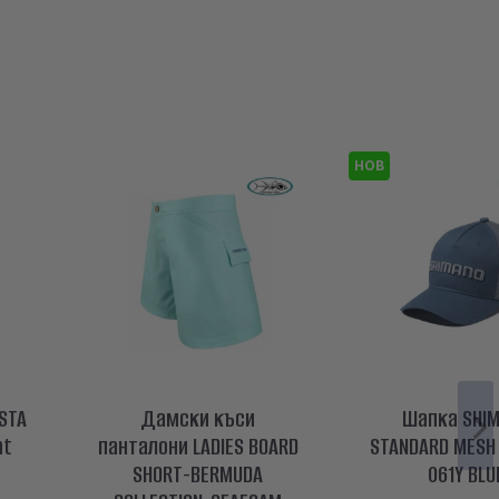
НОВ
STA
Дамски къси
Шапка SHI
nt
панталони LADIES BOARD
STANDARD MESH 
SHORT-BERMUDA
061Y BLU