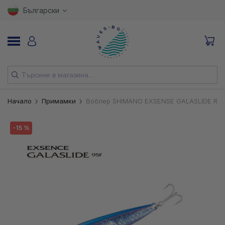
Български
НОВИ
Начало
Примамки
Воблер SHIMANO EXSENSE GALASLIDE RIDE
ВЪДИЦИ
-15 %
МАКАРИ
ПРИМАМКИ
КУКИ
ВЛАКНА