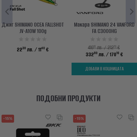
Джиг SHIMANO OCEA FALLSHOT
Макара SHIMANO 24 VANFORD
JV-A10W 100g
FA C3000HG
01
70
416
лв. / 212
€
30
40
22
лв.
/ 11
€
80
16
332
лв.
/ 170
€
ДОБАВИ В КОШНИЦАТА
ПОДОБНИ ПРОДУКТИ
-15%
-15%