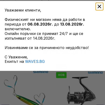
as a dog walk that shakes its head while raising the splash.
Уважаеми клиенти,
In addition, it has been adjusted to stand up quickly from the
first action, so even when aiming for changes in the flow
Физическият ни магазин няма да работи в
such as structure and tides, it attracts the attention of the
периода от
06.08.2026г.
до
13.08.2026г.
включително.
seabas with the sound of water landing and stands up more
Онлайн поръчки се приемат 24/7 и ще се
quickly. I'll connect it to the eat with ku.
изпълняват от 14.08.2026г.
Извиняваме се за причиненото неудобство!
ОЩЕ ОТ ТОЗИ ПРОИЗВОДИТЕЛ
С Уважение,
Екипът на
WAVES.BG
-20%
НОВ