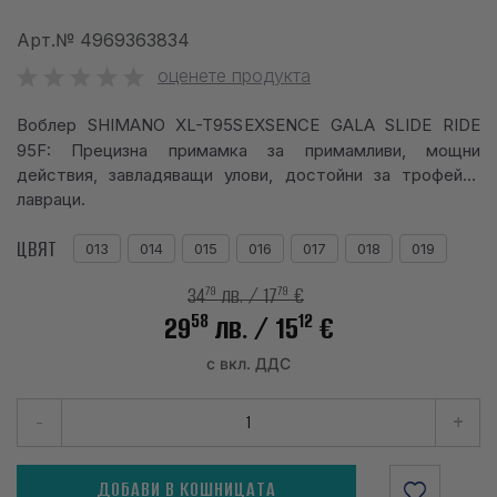
info@waves.bg
Арт.№
4969363834
оценете продукта
Воблер SHIMANO XL-T95S
EXSENCE GALA SLIDE RIDE
95F: Прецизна примамка за примамливи, мощни
действия, завладяващи улови, достойни за трофейни
лавраци.
ЦВЯТ
013
014
015
016
017
018
019
79
79
34
лв.
/ 17
€
58
12
29
лв.
/ 15
€
с вкл. ДДС
-
+
ДОБАВИ В КОШНИЦАТА