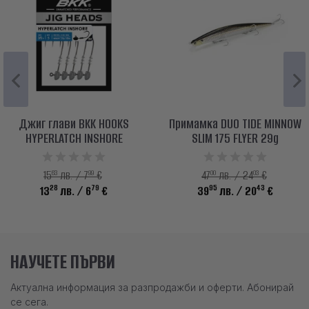
Джиг глави BKK HOOKS
Примамка DUO TIDE MINNOW
HYPERLATCH INSHORE
SLIM 175 FLYER 29g
63
99
00
03
15
лв. / 7
€
47
лв. / 24
€
28
79
95
43
13
лв.
/ 6
€
39
лв.
/ 20
€
НАУЧЕТЕ ПЪРВИ
Актуална информация за разпродажби и оферти. Абонирай
се сега.