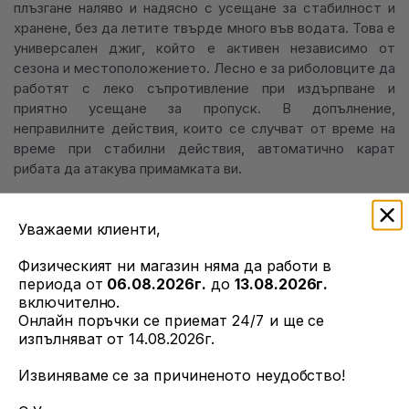
плъзгане наляво и надясно с усещане за стабилност и
хранене, без да летите твърде много във водата. Това е
универсален джиг, който е активен независимо от
сезона и местоположението. Лесно е за риболовците да
работят с леко съпротивление при издърпване и
приятно усещане за пропуск. В допълнение,
неправилните действия, които се случват от време на
време при стабилни действия, автоматично карат
рибата да атакува примамката ви.
Уважаеми клиенти,
Физическият ни магазин няма да работи в
периода от
06.08.2026г.
до
13.08.2026г.
включително.
ОЩЕ ОТ ТОЗИ ПРОИЗВОДИТЕЛ
Онлайн поръчки се приемат 24/7 и ще се
изпълняват от 14.08.2026г.
Извиняваме се за причиненото неудобство!