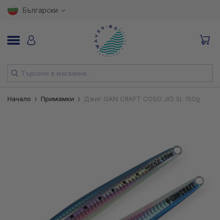
Български
НОВИ
Начало
Примамки
Джиг GAN CRAFT COSO JIG SL 150g
ВЪДИЦИ
МАКАРИ
ПРИМАМКИ
КУКИ
ВЛАКНА