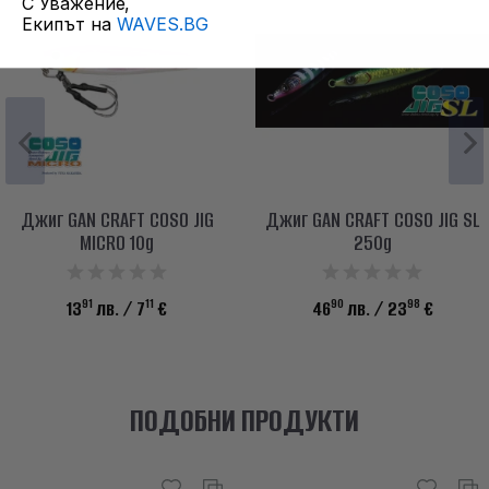
С Уважение,
Екипът на
WAVES.BG
Джиг GAN CRAFT COSO JIG
Джиг GAN CRAFT COSO JIG SL
MICRO 10g
250g
91
11
90
98
13
лв.
/ 7
€
46
лв.
/ 23
€
ПОДОБНИ ПРОДУКТИ