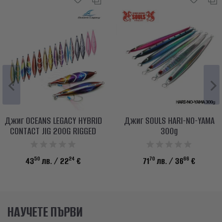
Джиг OCEANS LEGACY HYBRID
Джиг SOULS HARI-NO-YAMA
CONTACT JIG 200G RIGGED
300g
50
24
70
66
43
лв.
/ 22
€
71
лв.
/ 36
€
НАУЧЕТЕ ПЪРВИ