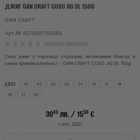
ДЖИГ GAN CRAFT COSO JIG SL 150G
info@waves.bg
GAN CRAFT
Арт.№
4570067150964
оценете продукта
Слоу джиг с пърхащо спускане, интензивен блясък и
силна привлекателност - GAN CRAFT COSO JIG SL 150g
ЦВЯТ
01
03
05
06
07
13
15
18
19
21
22
43
56
30
лв.
/ 15
€
с вкл. ДДС