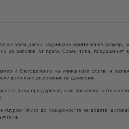
личен обем далеч надвишава оригиналния размер, 
но за риболов от брега. Освен това, подобреният 
змер и благодарение на уникалната форма и разпо
лече дори късо разстояние на движение.
билност дори при дърпане, а не прекалено интензивно
.
се гмуркат близо до повърхността на водата, висока
зултати.