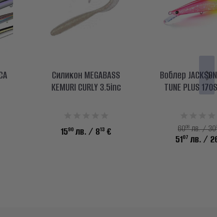
CA
Силикон MEGABASS
Воблер JACKSON 
KEMURI CURLY 3.5inc
TUNE PLUS 170
08
60
лв. / 30
90
13
15
лв.
/ 8
€
07
51
лв.
/ 2