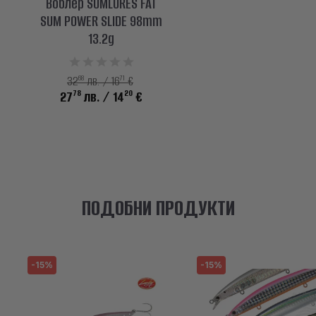
Воблер SUMLURES FAT
SUM POWER SLIDE 98mm
13.2g
68
71
32
лв. / 16
€
78
20
27
лв.
/ 14
€
ПОДОБНИ ПРОДУКТИ
-15%
-15%