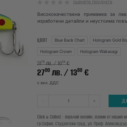
оценете продукта
Висококачествена примамка за ла
изработени детайли и неустоима повъ
ЦВЯТ
Blue Back Chart
Hologram Gold Bl
Hologram Crown
Hologram Wakasagi
31
лв.
/ 16
€
76
24
00
80
27
лв.
/ 13
€
с вкл. ДДС
-
+
Д
Click & Collect - поръчай онлайн, вземи от нашия 
гр.София, Студентски град, ул. Проф. Александър Ф