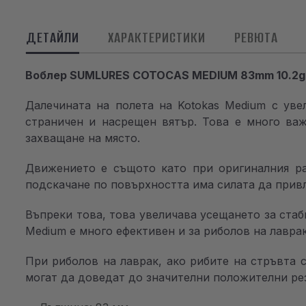
ДЕТАЙЛИ
ХАРАКТЕРИСТИКИ
РЕВЮТА
Воблер SUMLURES COTOCAS MEDIUM 83mm 10.2g
Далечината на полета на Kotokas Medium с уве
страничен и насрещен вятър. Това е много важ
захващане на място.
Движението е същото като при оригиналния ра
подскачане по повърхността има силата да прив
Въпреки това, това увеличава усещането за ста
Medium е много ефективен и за риболов на лаврак
При риболов на лаврак, ако рибите на стръвта 
могат да доведат до значителни положителни ре