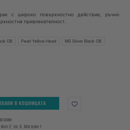
врак с широко повърхностно действие, ръчно
рхностна привлекателност.
ack OB
Pearl Yellow Head
MS Silver Black OB
ОБАВИ В КОШНИЦАТА
магазин
ол 2, вх. К, Магазин 1