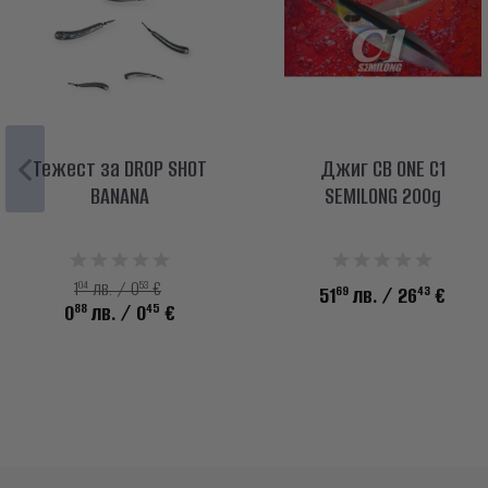
Тежест за DROP SHOT
Джиг CB ONE C1
BANANA
SEMILONG 200g
04
53
1
лв. / 0
€
69
43
51
лв.
/ 26
€
88
45
0
лв.
/ 0
€