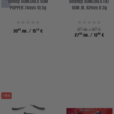
Попер SUMLURES SUM
Воблер SUMLURES FAT
POPPER 74mm 10,5g
SUM JR. 82mm 8.3g
76
24
31
лв. / 16
€
82
76
30
лв.
/ 15
€
00
80
27
лв.
/ 13
€
-15%