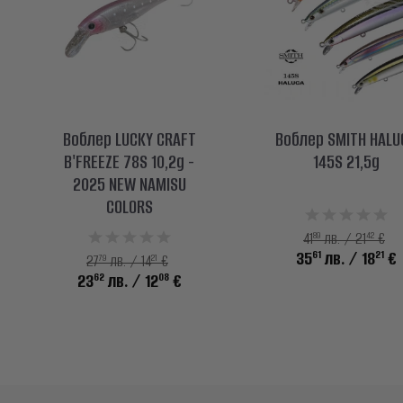
Воблер LUCKY CRAFT
Воблер SMITH HALU
B'FREEZE 78S 10,2g -
145S 21,5g
2025 NEW NAMISU
COLORS
89
42
41
лв. / 21
€
61
21
35
лв.
/ 18
€
79
21
27
лв. / 14
€
62
08
23
лв.
/ 12
€