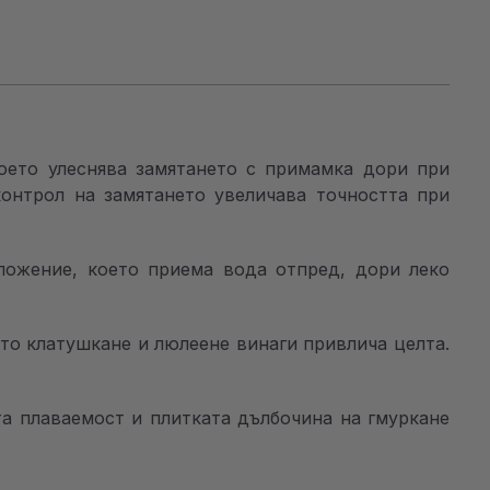
което улеснява замятането с примамка дори при
контрол на замятането увеличава точността при
ложение, което приема вода отпред, дори леко
то клатушкане и люлеене винаги привлича целта.
та плаваемост и плитката дълбочина на гмуркане