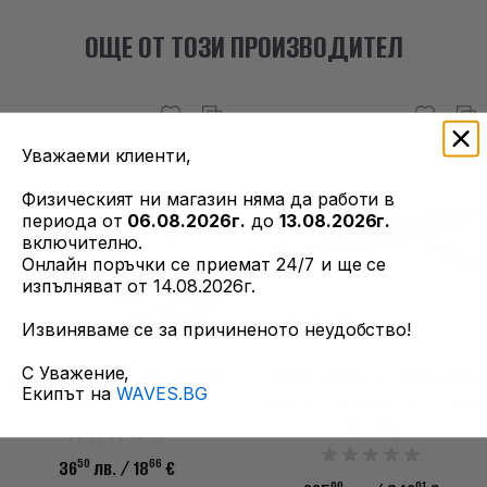
ОЩЕ ОТ ТОЗИ ПРОИЗВОДИТЕЛ
Уважаеми клиенти,
Физическият ни магазин няма да работи в
периода от
06.08.2026г.
до
13.08.2026г.
включително.
Онлайн поръчки се приемат 24/7 и ще се
изпълняват от 14.08.2026г.
Извиняваме се за причиненото неудобство!
С Уважение,
Джиг OCEAN'S LEGACY HYBRID
Спининг OCEAN'S LEGACY FOCAL
Екипът на
WAVES.BG
CONTACT JIG 120G RIGGED
SPIN FCL-S762MH 7'6" PE 4.0
30-80g
50
66
36
лв.
/ 18
€
00
01