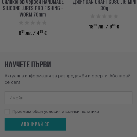
Силиконов червей HANDMADE
Джиг GAN CRAFT COSO JIG MINI
SILICONE LURES PRO FISHING -
30g
WORM 70mm
89
66
18
лв.
/ 9
€
51
35
8
лв.
/ 4
€
НАУЧЕТЕ ПЪРВИ
Актуална информация за разпродажби и оферти. Абонирай
се сега.
Приемам общи условия и всички политики
АБОНИРАЙ СЕ