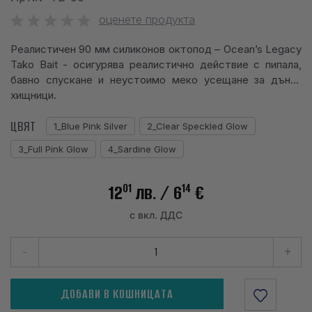
info@waves.bg
оценете продукта
Реалистичен 90 мм силиконов октопод – Ocean’s Legacy
Tako Bait - осигурява реалистично действие с пипала,
бавно спускане и неустоимо меко усещане за дънни
хищници.
ЦВЯТ
1_Blue Pink Silver
2_Clear Speckled Glow
3_Full Pink Glow
4_Sardine Glow
01
14
12
лв.
/ 6
€
с вкл. ДДС
-
+
ДОБАВИ В КОШНИЦАТА