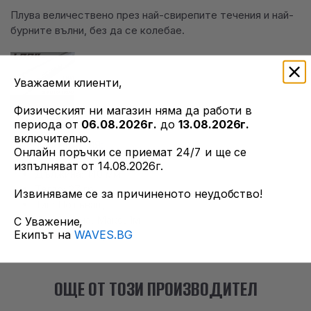
Плува величествено през най-свирепите течения и най-
бурните вълни, без да се колебае.
Уважаеми клиенти,
Физическият ни магазин няма да работи в
периода от
06.08.2026г.
до
13.08.2026г.
включително.
СПЕЦИФИКАЦИЯ:
Онлайн поръчки се приемат 24/7 и ще се
изпълняват от 14.08.2026г.
Дължина: 140 мм
Тегло: 27 гр
Извиняваме се за причиненото неудобство!
Тип: Потъващ
Дълбочина: Макс. 1м
С Уважение,
Екипът на
WAVES.BG
Кука: #4 x 3 бр
ОЩЕ ОТ ТОЗИ ПРОИЗВОДИТЕЛ