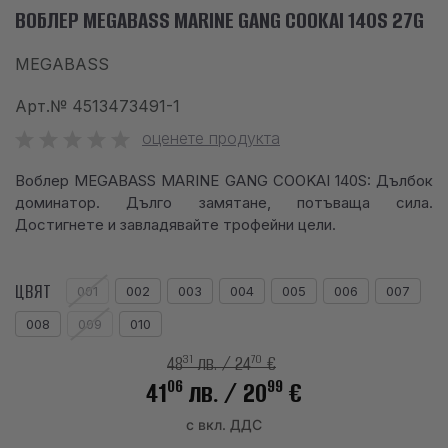
ВОБЛЕР MEGABASS MARINE GANG COOKAI 140S 27G
info@waves.bg
MEGABASS
Арт.№
4513473491-1
оценете продукта
Воблер MEGABASS MARINE GANG COOKAI 140S: Дълбок
доминатор. Дълго замятане, потъваща сила.
Достигнете и завладявайте трофейни цели.
ЦВЯТ
001
002
003
004
005
006
007
008
009
010
31
70
48
лв.
/ 24
€
06
99
41
лв.
/ 20
€
с вкл. ДДС