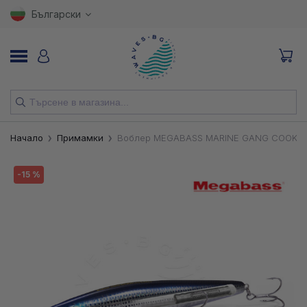
Български
НОВИ
Начало
Примамки
Воблер MEGABASS MARINE GANG COOKAI 
ВЪДИЦИ
-15 %
МАКАРИ
ПРИМАМКИ
КУКИ
ВЛАКНА