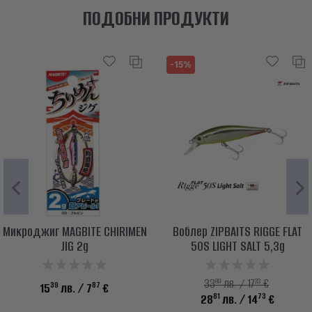
ПОДОБНИ ПРОДУКТИ
-15%
Микроджиг MAGBITE CHIRIMEN
Воблер ZIPBAITS RIGGE FLAT
JIG 2g
50S LIGHT SALT 5,3g
89
33
33
лв. / 17
€
39
87
15
лв.
/ 7
€
81
73
28
лв.
/ 14
€