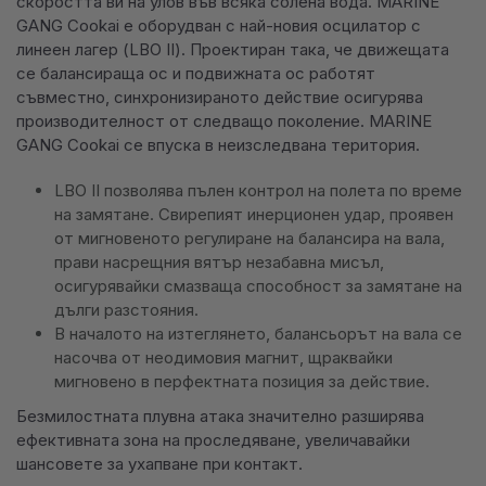
скоростта ви на улов във всяка солена вода. MARINE
GANG Cookai е оборудван с най-новия осцилатор с
линеен лагер (LBO II). Проектиран така, че движещата
се балансираща ос и подвижната ос работят
съвместно, синхронизираното действие осигурява
производителност от следващо поколение. MARINE
GANG Cookai се впуска в неизследвана територия.
LBO II позволява пълен контрол на полета по време
на замятане. Свирепият инерционен удар, проявен
от мигновеното регулиране на балансира на вала,
прави насрещния вятър незабавна мисъл,
осигурявайки смазваща способност за замятане на
дълги разстояния.
В началото на изтеглянето, балансьорът на вала се
насочва от неодимовия магнит, щраквайки
мигновено в перфектната позиция за действие.
Безмилостната плувна атака значително разширява
ефективната зона на проследяване, увеличавайки
шансовете за ухапване при контакт.