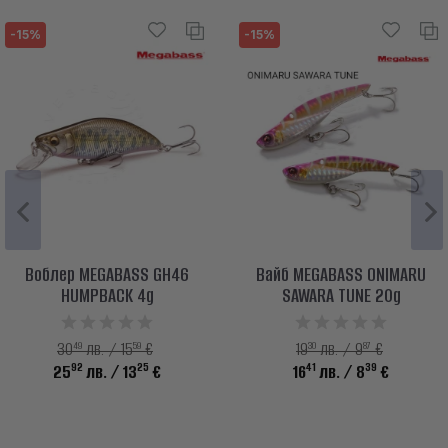
-15%
-15%
Воблер MEGABASS GH46
Вайб MEGABASS ONIMARU
HUMPBACK 4g
SAWARA TUNE 20g
49
59
30
87
30
лв. / 15
€
19
лв. / 9
€
92
25
41
39
25
лв.
/ 13
€
16
лв.
/ 8
€