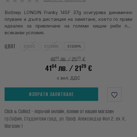
info@waves.bg
Воблер LONGIN Franky 145F 37g осигурява динамично
плуване и дълга дистанция на замятане, което го прави
идеален за привличане на големи хищни риби при
всякакви условия.
ЦВЯТ
S100C
S129MK
S130PA
99
05
48
лв.
/ 25
€
64
29
41
лв.
/ 21
€
с вкл. ДДС
ИЗПРАТИ ЗАПИТВАНЕ
Click & Collect - поръчай онлайн, вземи от нашия магазин
гр.София, Студентски град, ул. Проф. Александър Фол 2, вх. К,
Магазин 1