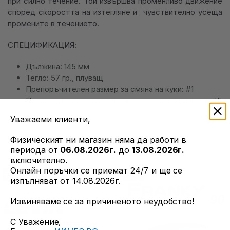
при силно течение. Той извършва променливо движение
според скоростта на изтегляне и чувствително усеща
промените в течението.
СПЕЦИФИКАЦИЯ:
Дължина: 145 мм
Тегло: 57 гр., плуващ
Препоръчителен размер за смяна на куки: #1
Препоръчителен размер за смяна сплит рингове: #5
Уважаеми клиенти,
ОЩЕ ОТ ТОЗИ ПРОИЗВОДИТЕЛ
Физическият ни магазин няма да работи в
периода от
06.08.2026г.
до
13.08.2026г.
включително.
Онлайн поръчки се приемат 24/7 и ще се
-15%
-15%
изпълняват от 14.08.2026г.
Извиняваме се за причиненото неудобство!
С Уважение,