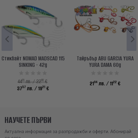
Стикбайт NOMAD MADSCAD 115
Тайръбър ABU GARCIA YURA
SINKING - 42g
YURA DAMA 60g
20
60
44
лв. / 22
€
94
22
21
лв.
/ 11
€
57
21
37
лв.
/ 19
€
НАУЧЕТЕ ПЪРВИ
Актуална информация за разпродажби и оферти. Абонирай
се сега.