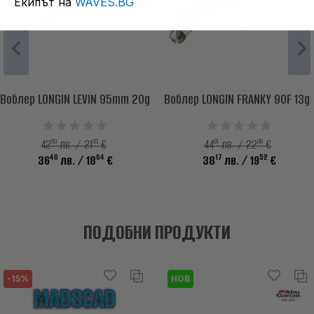
Екипът на
WAVES.BG
Воблер LONGIN LEVIN 95mm 20g
Воблер LONGIN FRANKY 90F 13g
89
93
91
96
42
лв. / 21
€
44
лв. / 22
€
46
64
17
52
36
лв.
/ 18
€
38
лв.
/ 19
€
ПОДОБНИ ПРОДУКТИ
-15%
НОВ