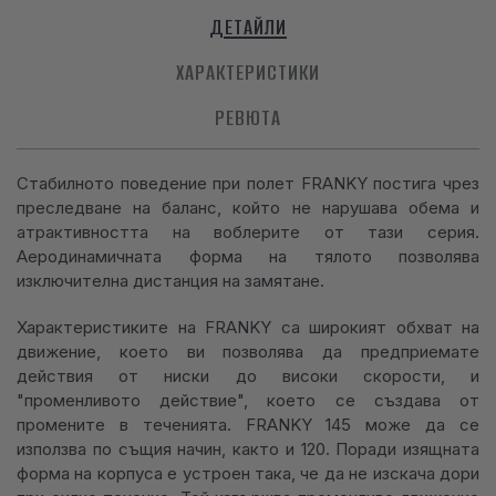
ДЕТАЙЛИ
ХАРАКТЕРИСТИКИ
РЕВЮТА
Стабилното поведение при полет FRANKY постига чрез
преследване на баланс, който не нарушава обема и
атрактивността на воблерите от тази серия.
Аеродинамичната форма на тялото позволява
изключителна дистанция на замятане.
Характеристиките на FRANKY са широкият обхват на
движение, което ви позволява да предприемате
действия от ниски до високи скорости, и
"променливото действие", което се създава от
промените в теченията. FRANKY 145 може да се
използва по същия начин, както и 120. Поради изящната
форма на корпуса е устроен така, че да не изскача дори