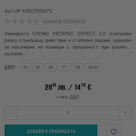
info@waves.bg
Арт.№
4580760973
оценете продукта
Калмарета CRONO PROSPEC EXPECT 3.0 осигурява
рязко стрелкащо действие и стабилно падане, идеален
за насочване на калмари с прецизност при различни
условия.
ЦВЯТ
01
16
30
77
78
SD03
91
78
28
лв.
/ 14
€
с вкл. ДДС
-
+
ДОБАВИ В КОШНИЦАТА