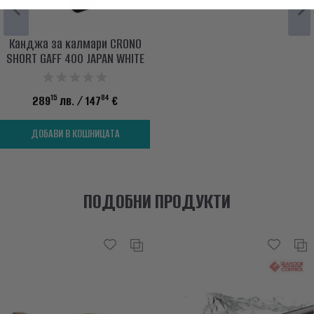
Канджа за калмари CRONO
SHORT GAFF 400 JAPAN WHITE
15
84
289
лв.
/ 147
€
ДОБАВИ В КОШНИЦАТА
ПОДОБНИ ПРОДУКТИ