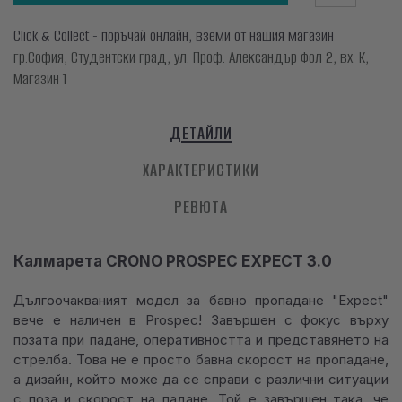
Click & Collect - поръчай онлайн, вземи от нашия магазин
гр.София, Студентски град, ул. Проф. Александър Фол 2, вх. К,
Магазин 1
ДЕТАЙЛИ
ХАРАКТЕРИСТИКИ
РЕВЮТА
Калмарета CRONO PROSPEC EXPECT 3.0
Дългоочакваният модел за бавно пропадане "Expect"
вече е наличен в Prospec! Завършен с фокус върху
позата при падане, оперативността и представянето на
стрелба. Това не е просто бавна скорост на пропадане,
а дизайн, който може да се справи с различни ситуации
с поза и скорост на падане. Той е завършен така, че