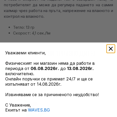
потребителят да може да регулира падането на самия
калмар чрез работа на пръта, напрежение на влакното и
контрол на влакното.
Тегло: 13 гр
Скорост: 4,1 сек./1м
ОЩЕ ОТ ТОЗИ ПРОИЗВОДИТЕЛ
Уважаеми клиенти,
Физическият ни магазин няма да работи в
периода от
06.08.2026г.
до
13.08.2026г.
НОВ
включително.
Онлайн поръчки се приемат 24/7 и ще се
изпълняват от 14.08.2026г.
Извиняваме се за причиненото неудобство!
С Уважение,
Екипът на
WAVES.BG