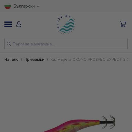
Български
НОВИ
Начало
Примамки
Калмарета CRONO PROSPEC EXPECT 3.0
ВЪДИЦИ
МАКАРИ
ПРИМАМКИ
КУКИ
ВЛАКНА