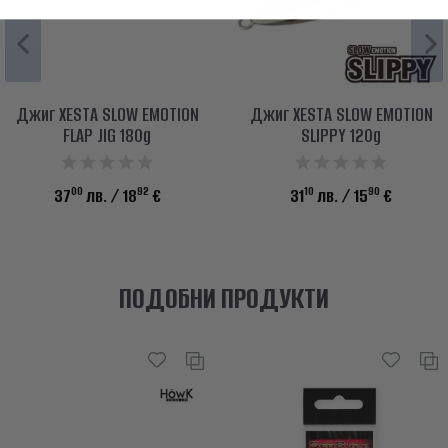
Джиг XESTA SLOW EMOTION
Джиг XESTA SLOW EMOTION
FLAP JIG 180g
SLIPPY 120g
00
92
10
90
37
лв.
/ 18
€
31
лв.
/ 15
€
ПОДОБНИ ПРОДУКТИ