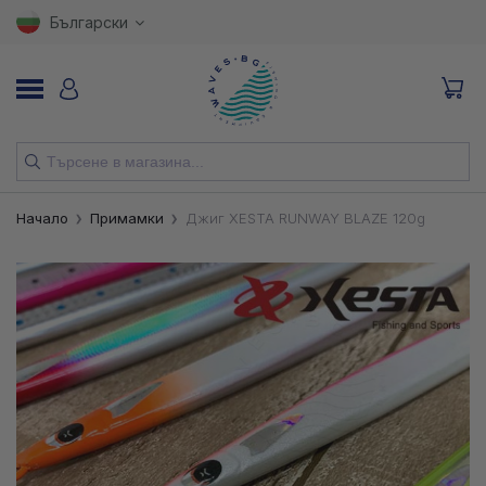
Български
НОВИ
Начало
Примамки
Джиг XESTA RUNWAY BLAZE 120g
ВЪДИЦИ
МАКАРИ
ПРИМАМКИ
КУКИ
ВЛАКНА