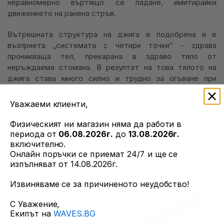
неравномерно въртящо се падане, имитирайки
движението на ранена стръв.
Вътрешната структура на джига е подобрена и е
възприета „системата с четири точки“ - здрава
проникваща тел, прекарана в здраво тяло от
неръждаема стомана. В резултат на това тялото на
джига става много силно и трудно за огъване при
хващане на много големи риби.
Уважаеми клиенти,
ОЩЕ ОТ ТОЗИ ПРОИЗВОДИТЕЛ
Физическият ни магазин няма да работи в
периода от
06.08.2026г.
до
13.08.2026г.
включително.
Онлайн поръчки се приемат 24/7 и ще се
изпълняват от 14.08.2026г.
Извиняваме се за причиненото неудобство!
С Уважение,
Екипът на
WAVES.BG