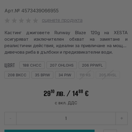
info@waves.bg
Арт.№
4573439066955
оценете продукта
Кастинг джиговете Runway Blaze 120g на XESTA
осигуряват изключителен обхват на замятане и
реалистични действия, идеални за привличане на мощна
дивечова риба в дълбоки и предизвикателни води.
ЦВЯТ
188 CHCC
207 OHLOHS
206 PPWFL
208 BKCC
35 BPIW
34 PIW
116 KS
205 RHSL
10
88
29
лв.
/ 14
€
с вкл. ДДС
-
+