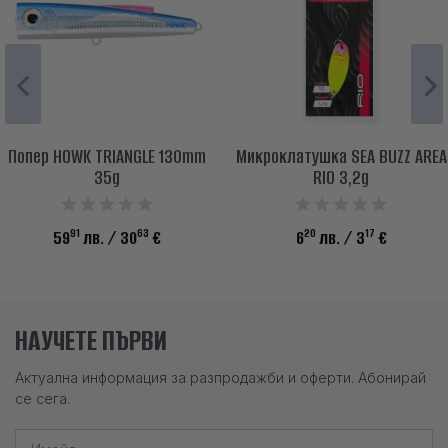
Попер HOWK TRIANGLE 130mm
Микроклатушка SEA BUZZ AREA
35g
RIO 3,2g
91
63
20
17
59
лв.
/ 30
€
6
лв.
/ 3
€
НАУЧЕТЕ ПЪРВИ
Актуална информация за разпродажби и оферти. Абонирай
се сега.