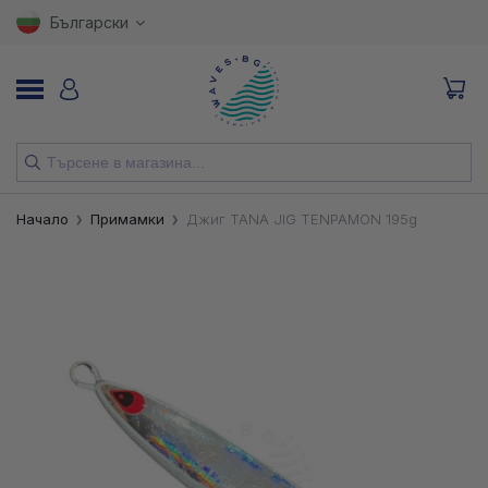
Български
НОВИ
Начало
Примамки
Джиг TANA JIG TENPAMON 195g
ВЪДИЦИ
МАКАРИ
ПРИМАМКИ
КУКИ
ВЛАКНА