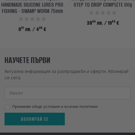
HANDMADE SILICONE LURES PRO
STEP TG DROP COMPLETE 60g
FISHING - SWAMP WORM 75mm
04
45
38
лв.
/ 19
€
51
35
8
лв.
/ 4
€
НАУЧЕТЕ ПЪРВИ
Актуална информация за разпродажби и оферти. Абонирай
се сега.
Приемам общи условия и всички политики
АБОНИРАЙ СЕ