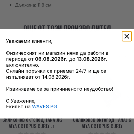
Дължина: 11,8 см
ОЩЕ ОТ ТОЗИ ПРОИЗВОДИТЕЛ
Уважаеми клиенти,
Физическият ни магазин няма да работи в
периода от
06.08.2026г.
до
13.08.2026г.
включително.
Онлайн поръчки се приемат 24/7 и ще се
изпълняват от 14.08.2026г.
Извиняваме се за причиненото неудобство!
С Уважение,
Екипът на
WAVES.BG
Силиконов октопод TANA JIG
Силиконов октопод TANAJIG
AIYA OCTOPUS CURLY Jr.
AIYA OCTOPUS CURLY