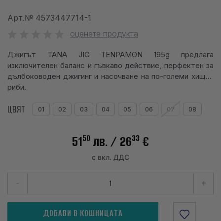
info@waves.bg
Арт.№
4573447714-1
оценете продукта
Джигът TANA JIG TENPAMON 195g предлага
изключителен баланс и гъвкаво действие, перфектен за
дълбоководен джигинг и насочване на по-големи хищни
риби.
ЦВЯТ
01
02
03
04
05
06
07
08
50
33
51
лв.
/ 26
€
с вкл. ДДС
-
+
ДОБАВИ В КОШНИЦАТА