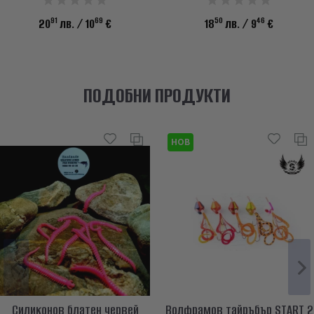
91
69
50
46
20
лв.
/ 10
€
18
лв.
/ 9
€
ПОДОБНИ ПРОДУКТИ
НОВ
Силиконов блатен червей
Волфрамов тайръбър START 2