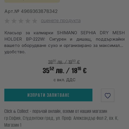
info@waves.bg
Арт.№
4969363878342
оценете продукта
Класьор за калмарки SHIMANO SEPHIA DRY MESH
HOLDER BP-222W: Сигурен и дишащ, поддържайки
вашето оборудване сухо и организирано за максимално
удобство.
20
53
38
лв.
/ 19
€
52
16
35
лв.
/ 18
€
с вкл. ДДС
ИЗПРАТИ ЗАПИТВАНЕ
Click & Collect - поръчай онлайн, вземи от нашия магазин
гр.София, Студентски град, ул. Проф. Александър Фол 2, вх. К,
Магазин 1