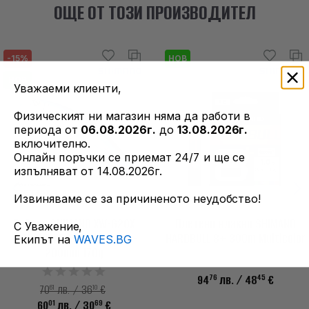
ОЩЕ ОТ ТОЗИ ПРОИЗВОДИТЕЛ
-15%
НОВ
НОВ
Уважаеми клиенти,
Физическият ни магазин няма да работи в
периода от
06.08.2026г.
до
13.08.2026г.
включително.
Онлайн поръчки се приемат 24/7 и ще се
изпълняват от 14.08.2026г.
Извиняваме се за причиненото неудобство!
Воблер SHIMANO XW-620X
Плетено влакно SHIMANO
С Уважение,
COLTSNIPER PEGMA 200XS -
HARDBULL 8+ 300m Multicolor
Екипът на
WAVES.BG
200mm 170g
76
45
94
лв.
/ 48
€
61
10
70
лв. / 36
€
01
69
60
лв.
/ 30
€