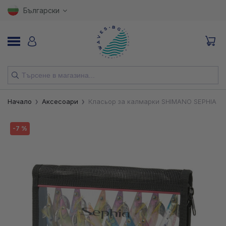
Български
НОВИ
Начало
Аксесоари
Класьор за калмарки SHIMANO SEPHIA D
ВЪДИЦИ
-7 %
МАКАРИ
ПРИМАМКИ
КУКИ
ВЛАКНА