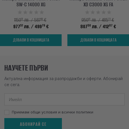
SW-C 14000 XG
XD C3000 XG FA
01
99
01
73
1150
лв. / 587
€
950
лв. / 485
€
51
79
50
87
977
лв.
/ 499
€
807
лв.
/ 412
€
ДОБАВИ В КОШНИЦАТА
ДОБАВИ В КОШНИЦАТА
НАУЧЕТЕ ПЪРВИ
Актуална информация за разпродажби и оферти. Абонирай
се сега.
Приемам общи условия и всички политики
АБОНИРАЙ СЕ