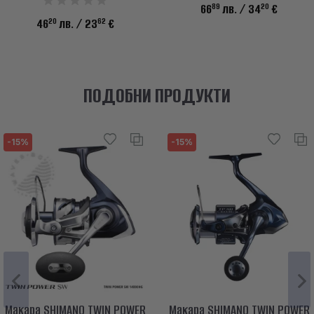
89
20
66
лв.
/ 34
€
20
62
46
лв.
/ 23
€
ПОДОБНИ ПРОДУКТИ
-15%
-15%
Макара SHIMANO TWIN POWER
Макара SHIMANO TWIN POWER