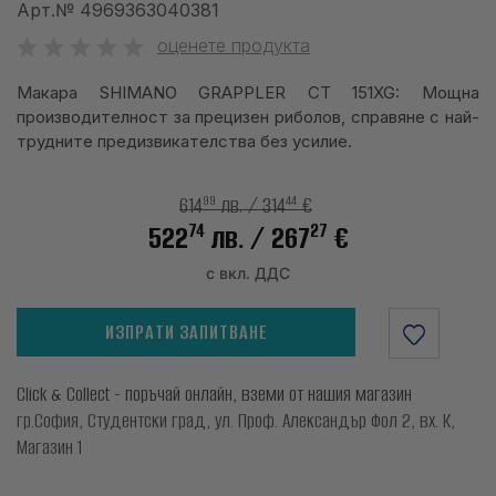
Арт.№
4969363040381
info@waves.bg
оценете продукта
Макара SHIMANO GRAPPLER CT 151XG: Мощна
производителност за прецизен риболов, справяне с най-
трудните предизвикателства без усилие.
99
44
614
лв.
/ 314
€
74
27
522
лв.
/ 267
€
с вкл. ДДС
ИЗПРАТИ ЗАПИТВАНЕ
Click & Collect - поръчай онлайн, вземи от нашия магазин
гр.София, Студентски град, ул. Проф. Александър Фол 2, вх. К,
Магазин 1