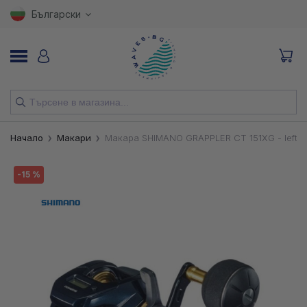
Български
НОВИ
Начало
Макари
Макара SHIMANO GRAPPLER CT 151XG - left 
ВЪДИЦИ
-15 %
МАКАРИ
ПРИМАМКИ
КУКИ
ВЛАКНА