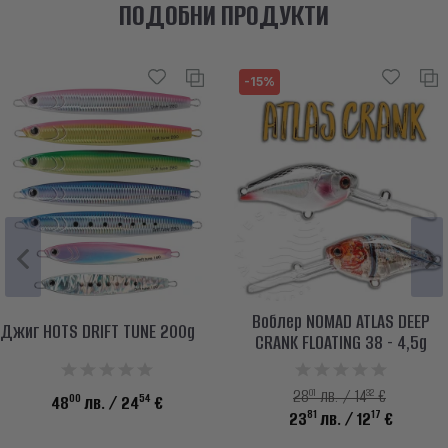
ПОДОБНИ ПРОДУКТИ
-15%
Воблер NOMAD ATLAS DEEP
Джиг HOTS DRIFT TUNE 200g
CRANK FLOATING 38 - 4,5g
01
32
28
лв. / 14
€
00
54
48
лв.
/ 24
€
81
17
23
лв.
/ 12
€