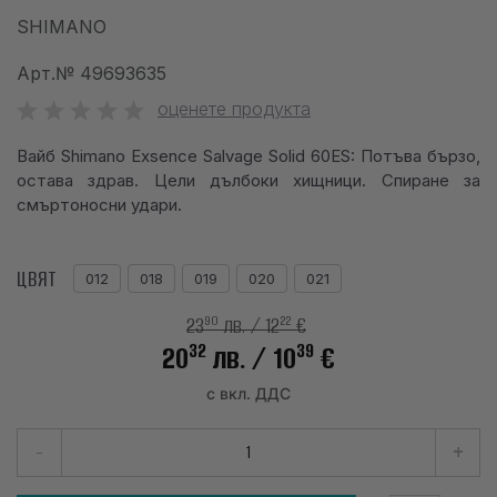
SHIMANO
info@waves.bg
Арт.№
49693635
оценете продукта
Вайб Shimano Exsence Salvage Solid 60ES: Потъва бързо,
остава здрав. Цели дълбоки хищници. Спиране за
смъртоносни удари.
ЦВЯТ
012
018
019
020
021
90
22
23
лв.
/ 12
€
32
39
20
лв.
/ 10
€
с вкл. ДДС
-
+