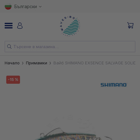
Български
НОВИ
Начало
Примамки
Вайб SHIMANO EXSENCE SALVAGE SOLID 6
ВЪДИЦИ
-15 %
МАКАРИ
ПРИМАМКИ
КУКИ
ВЛАКНА