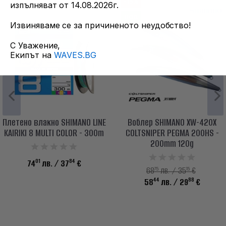
-15%
изпълняват от 14.08.2026г.
НОВ
Извиняваме се за причиненото неудобство!
С Уважение,
Екипът на
WAVES.BG
Плетено влакно SHIMANO LINE
Воблер SHIMANO XW-420X
KAIRIKI 8 MULTI COLOR - 300m
COLTSNIPER PEGMA 200HS -
200mm 120g
01
84
74
лв.
/ 37
€
75
15
68
лв. / 35
€
44
88
58
лв.
/ 29
€