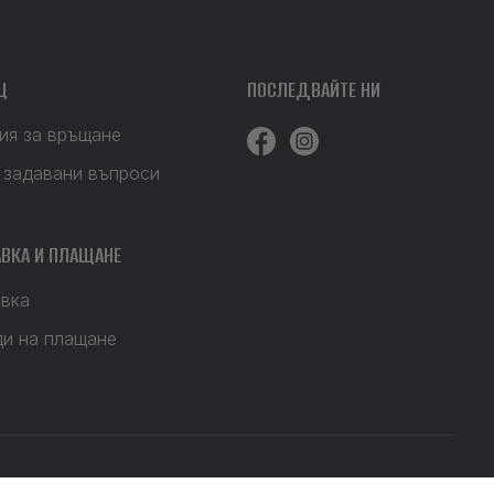
Щ
ПОСЛЕДВАЙТЕ НИ
ия за връщане
 задавани въпроси
ВКА И ПЛАЩАНЕ
вка
и на плащане