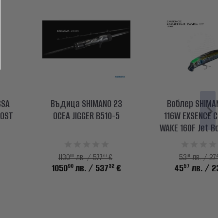
SSA
Въдица SHIMANO 23
Воблер SHIMA
OOST
OCEA JIGGER B510-5
116W EXSENCE 
WAKE 160F Jet B
00
76
61
1130
лв. / 577
€
53
лв. / 27
90
32
57
1050
лв.
/ 537
€
45
лв.
/ 2