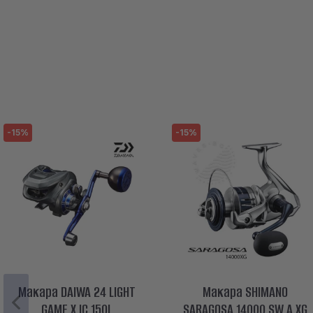
-15%
-15%
Макара DAIWA 24 LIGHT
Макара SHIMANO
GAME X IC 150L
SARAGOSA 14000 SW A XG