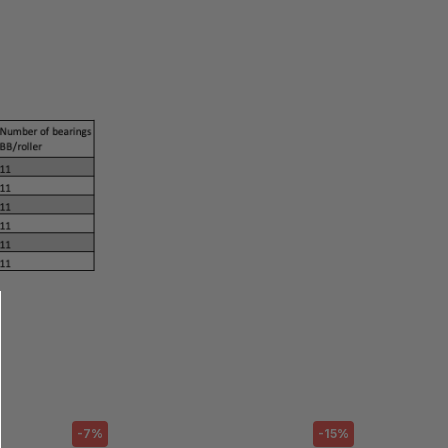
-7%
-15%