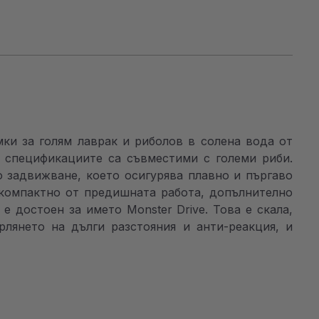
ки за голям лаврак и риболов в солена вода от
а спецификациите са съвместими с големи риби.
 задвижване, което осигурява плавно и пъргаво
-компактно от предишната работа, допълнително
 достоен за името Monster Drive. Това е скала,
лянето на дълги разстояния и анти-реакция, и