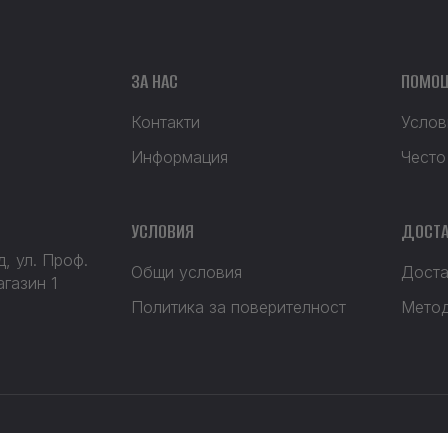
ЗА НАС
ПОМО
Контакти
Услов
Информация
Често
УСЛОВИЯ
ДОСТА
, ул. Проф.
Общи условия
Доста
агазин 1
Политика за поверителност
Метод