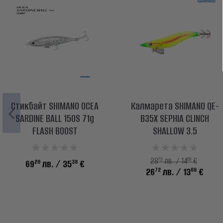
Стикбайт SHIMANO OCEA
Калмарета SHIMANO QE-
SARDINE BALL 150S 71g
B35X SEPHIA CLINCH
FLASH BOOST
SHALLOW 3.5
73
69
28
лв. / 14
€
20
38
69
лв.
/ 35
€
72
66
26
лв.
/ 13
€