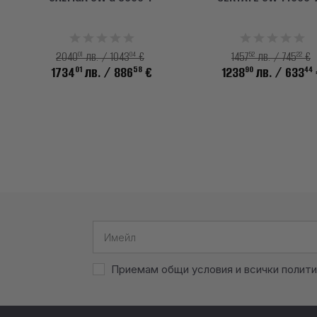
01
04
52
22
2040
лв. / 1043
€
1457
лв. / 745
€
01
58
90
44
1734
лв.
/ 886
€
1238
лв.
/ 633
Приемам общи условия и всички полити