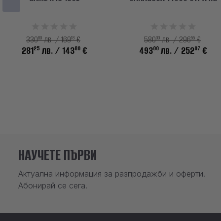
89
18
00
55
330
лв. / 169
€
580
лв. / 296
€
25
80
00
07
281
лв.
/ 143
€
493
лв.
/ 252
€
НАУЧЕТЕ ПЪРВИ
Актуална информация за разпродажби и оферти.
Абонирай се сега.