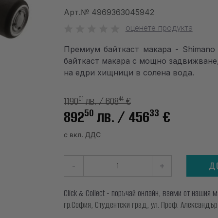
Арт.№
4969363045942
оценете продукта
Премиум байткаст макара - Shimano 
байткаст макара с мощно задвижване
на едри хищници в солена вода.
1190
лв.
/ 608
€
01
44
50
33
892
лв.
/ 456
€
с вкл. ДДС
-
+
Д
Click & Collect - поръчай онлайн, вземи от нашия 
гр.София, Студентски град, ул. Проф. Александър Ф