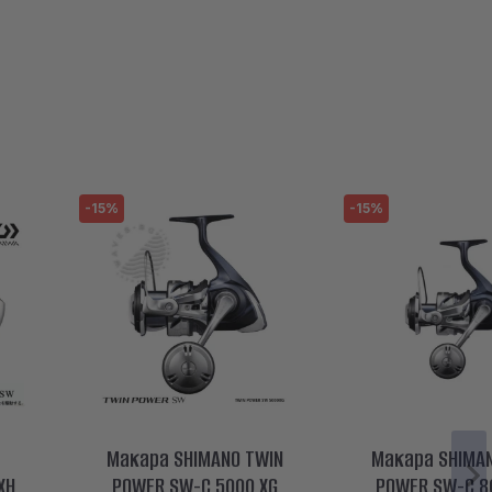
-15%
-15%
Макара SHIMANO TWIN
Макара SHIMA
XH
POWER SW-C 5000 XG
POWER SW-C 8