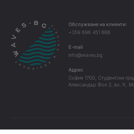
Обслужване на клиенти:
+359 896 451 888
E-mail
info@waves.bg
Адрес
София 1700, Студентски град
Александър Фол 2, вх. К, М
© Waves.bg 2026. Всички права запазени.