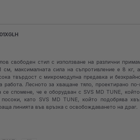
01XGLH
ов свободен стил с използване на различни примам
1 см, максималната сила на съпротивление е 8 кг, 
сока твърдост с микромодулна предавка и безкрайно
за работа. Лесното за хващане тяло, проектирано по
а се спомене, че е оборудван с SVS MD TUNE, който е
 посоки, като SVS MD TUNE, който подобрява хвър
раща линията във връзка с освобождаването на драг.