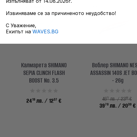
изпълняват от 14.08.2026г.
Извиняваме се за причиненото неудобство!
С Уважение,
Екипът на
WAVES.BG
Калмарета SHIMANO
Воблер SHIMANO NE
SEPIA CLINCH FLASH
ASSASSIN 140S JET B
BOOST No. 3.5
- 26g
71
88
46
лв. / 23
€
19
37
24
лв.
/ 12
€
70
30
39
лв.
/ 20
€