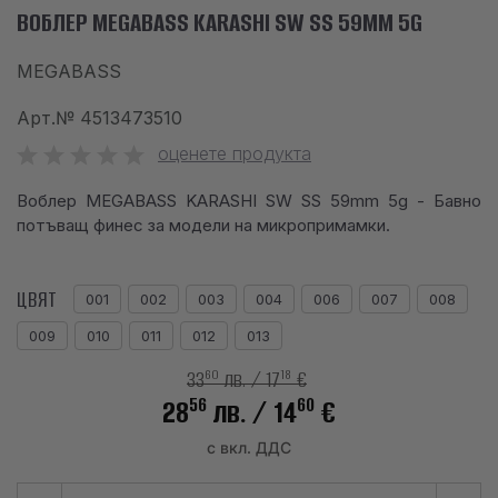
ВОБЛЕР MEGABASS KARASHI SW SS 59MM 5G
info@waves.bg
MEGABASS
Арт.№
4513473510
оценете продукта
Воблер MEGABASS KARASHI SW SS 59mm 5g - Бавно
потъващ финес за модели на микропримамки.
ЦВЯТ
001
002
003
004
006
007
008
009
010
011
012
013
60
18
33
лв.
/ 17
€
56
60
28
лв.
/ 14
€
с вкл. ДДС