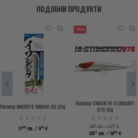
ПОДОБНИ ПРОДУКТИ
-15%
Воблер LONGIN HI-STANDART
Пилкер MAGBITE IWASHI JIG 20g
97S 15g
91
96
44
лв. / 22
€
90
15
17
лв.
/ 9
€
17
52
38
лв.
/ 19
€