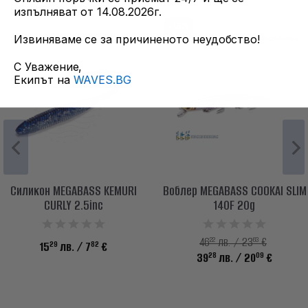
изпълняват от 14.08.2026г.
-15%
Извиняваме се за причиненото неудобство!
С Уважение,
Екипът на
WAVES.BG
Силикон MEGABASS KEMURI
Воблер MEGABASS COOKAI SLIM
CURLY 2.5inc
140F 20g
22
63
46
лв. / 23
€
29
82
15
лв.
/ 7
€
28
09
39
лв.
/ 20
€