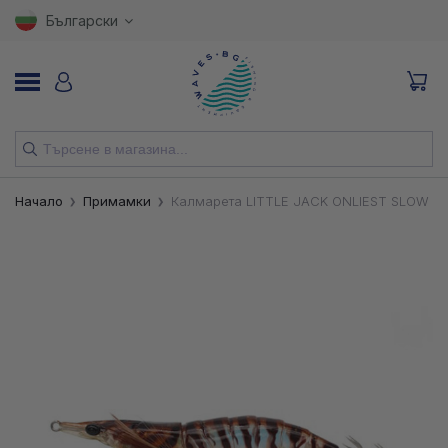
Български
НОВИ
Начало
Примамки
Калмарета LITTLE JACK ONLIEST SLOW 2.
ВЪДИЦИ
МАКАРИ
ПРИМАМКИ
КУКИ
ВЛАКНА