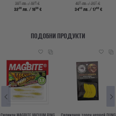
10
48
51
71
38
лв. / 19
€
40
лв. / 20
€
38
56
43
60
32
лв.
/ 16
€
34
лв.
/ 17
€
ПОДОБНИ ПРОДУКТИ
Силикон MAGBITE VACUUM RING
Силиконов торен червей DUNG