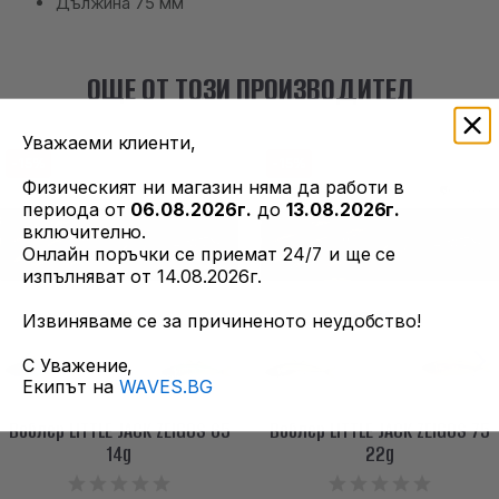
Дължина 75 мм
ОЩЕ ОТ ТОЗИ ПРОИЗВОДИТЕЛ
Уважаеми клиенти,
-15%
-15%
Физическият ни магазин няма да работи в
периода от
06.08.2026г.
до
13.08.2026г.
включително.
Онлайн поръчки се приемат 24/7 и ще се
изпълняват от 14.08.2026г.
Извиняваме се за причиненото неудобство!
С Уважение,
Екипът на
WAVES.BG
Воблер LITTLE JACK ZEIGOS 65
Воблер LITTLE JACK ZEIGOS 75
14g
22g