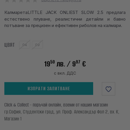
info@waves.bg
Калмарета
LITTLE JACK ONLIEST SLOW 2.5 предлага
естествено плуване, реалистични детайли и бавно
потъване за прецизен и ефективен риболов на калмари.
ЦВЯТ
04
09
50
97
19
лв.
/ 9
€
с вкл. ДДС
ИЗПРАТИ ЗАПИТВАНЕ
Click & Collect - поръчай онлайн, вземи от нашия магазин
гр.София, Студентски град, ул. Проф. Александър Фол 2, вх. К,
Магазин 1