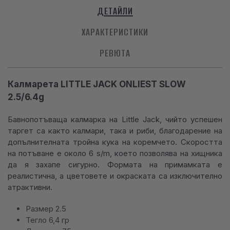
ДЕТАЙЛИ
ХАРАКТЕРИСТИКИ
РЕВЮТА
Калмарета LITTLE JACK ONLIEST SLOW
2.5/6.4g
Бавнопотъваща калмарка на Little Jack, чийто успешен
таргет са както калмари, така и риби, благодарение на
допълнителната тройна кука на коремчето. Скоростта
на потъване е около 6 s/m, което позволява на хищника
да я захапе сигурно. Формата на примамката е
реалистична, а цветовете и окраската са изключително
атрактивни.
Размер 2.5
Тегло 6,4 гр