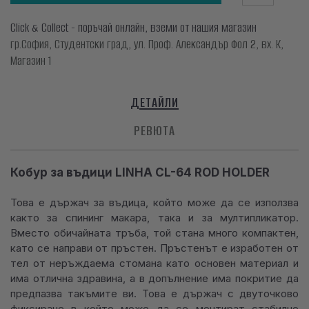
Click & Collect - поръчай онлайн, вземи от нашия магазин
гр.София, Студентски град, ул. Проф. Александър Фол 2, вх. К,
Магазин 1
ДЕТАЙЛИ
РЕВЮТА
Кобур за въдици LINHA CL-64 ROD HOLDER
Това е държач за въдица, който може да се използва
както за спининг макара, така и за мултипликатор.
Вместо обичайната тръба, той стана много компактен,
като се направи от пръстен. Пръстенът е изработен от
тел от неръждаема стомана като основен материал и
има отлична здравина, а в допълнение има покритие да
предпазва такъмите ви. Това е държач с двуточково
фиксиране в който може да се монтират стабилно