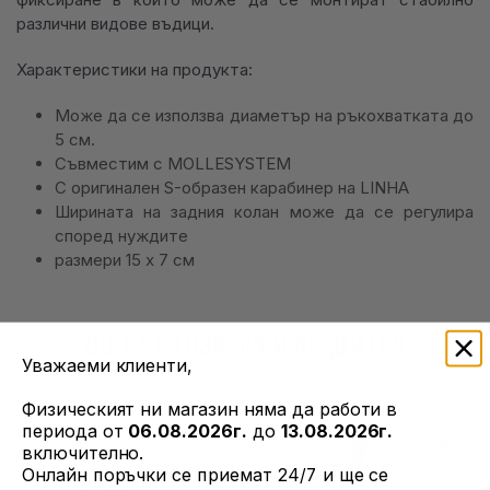
различни видове въдици.
Характеристики на продукта:
Може да се използва диаметър на ръкохватката до
5 см.
Съвместим с MOLLESYSTEM
С оригинален S-образен карабинер на LINHA
Ширината на задния колан може да се регулира
според нуждите
размери 15 х 7 см
ОЩЕ ОТ ТОЗИ ПРОИЗВОДИТЕЛ
Уважаеми клиенти,
Физическият ни магазин няма да работи в
периода от
06.08.2026г.
до
13.08.2026г.
включително.
Онлайн поръчки се приемат 24/7 и ще се