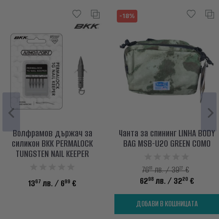
-18%
Волфрамов държач за
Чанта за спининг LINHA BODY
силикон BKK PERMALOCK
BAG MSB-U20 GREEN COMO
TUNGSTEN NAIL KEEPER
81
27
76
лв. / 39
€
98
20
62
лв.
/ 32
€
67
99
13
лв.
/ 6
€
ДОБАВИ В КОШНИЦАТА