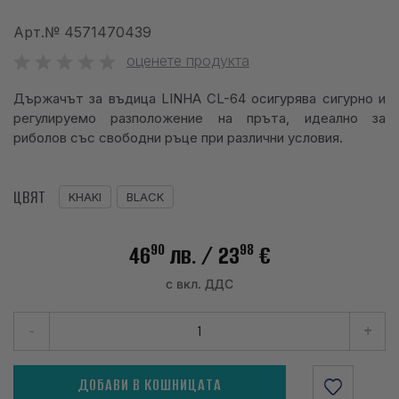
info@waves.bg
Арт.№
4571470439
оценете продукта
Държачът за въдица LINHA CL-64 осигурява сигурно и
регулируемо разположение на пръта, идеално за
риболов със свободни ръце при различни условия.
ЦВЯТ
KHAKI
BLACK
90
98
46
лв.
/ 23
€
с вкл. ДДС
-
+
ДОБАВИ В КОШНИЦАТА