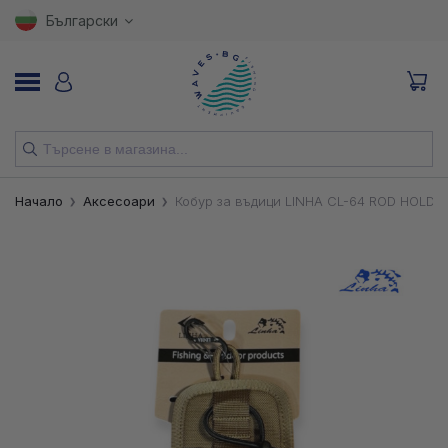
Български
НОВИ
Начало
Аксесоари
Кобур за въдици LINHA CL-64 ROD HOLDE
ВЪДИЦИ
МАКАРИ
ПРИМАМКИ
КУКИ
ВЛАКНА