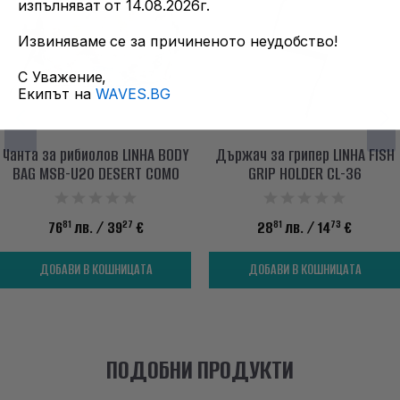
изпълняват от 14.08.2026г.
Извиняваме се за причиненото неудобство!
С Уважение,
Екипът на
WAVES.BG
Чанта за рибиолов LINHA BODY
Държач за грипер LINHA FISH
BAG MSB-U20 DESERT COMO
GRIP HOLDER CL-36
81
27
81
73
76
лв.
/ 39
€
28
лв.
/ 14
€
ДОБАВИ В КОШНИЦАТА
ДОБАВИ В КОШНИЦАТА
ПОДОБНИ ПРОДУКТИ