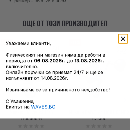
размер – 36 х 26 х 14 см
ОЩЕ ОТ ТОЗИ ПРОИЗВОДИТЕЛ
-15%
-15%
Уважаеми клиенти,
Физическият ни магазин няма да работи в
периода от
06.08.2026г.
до
13.08.2026г.
включително.
Онлайн поръчки се приемат 24/7 и ще се
изпълняват от 14.08.2026г.
Извиняваме се за причиненото неудобство!
С Уважение,
Екипът на
WAVES.BG
Макара DAIWA 23 LEXA
Макара DAIWA 24 LIGHT GAME X
LT6000D-H
IC 150L