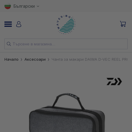
Български
НОВИ
Начало
Аксесоари
Чанта за макари DAIWA D-VEC REEL PRO
ВЪДИЦИ
МАКАРИ
ПРИМАМКИ
КУКИ
ВЛАКНА