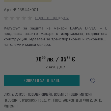
info@waves.bg
Арт.№
15844-001
оценете продукта
Калъфът за защита на макари DAIWA D-VEC – L
предпазва вашите макари с издръжлива, подплатена
конструкция. Идеален за транспортиране и съхранение
на големи и малки макари.
00
79
70
лв.
/ 35
€
с вкл. ДДС
ИЗПРАТИ ЗАПИТВАНЕ
Click & Collect - поръчай онлайн, вземи от нашия магазин
гр.София, Студентски град, ул. Проф. Александър Фол 2, вх. К,
Магазин 1