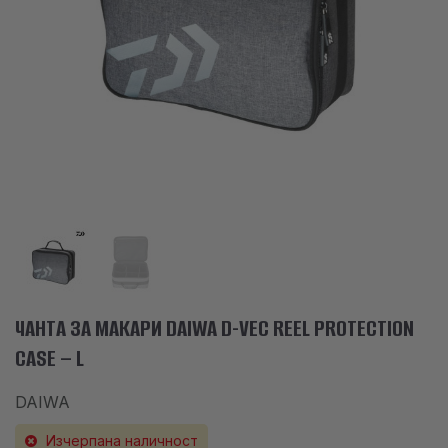
АКСЕСОАРИ
ОБЛЕКЛО
НАМАЛЕНИЯ
ПРОИЗВОДИТЕЛИ
ЛЮБИМИ
ПРОДУКТИ ЗА СРАВНЕНИЕ
ФИЗИЧЕСКИ МАГАЗИН
СОФИЯ 1700, СТУДЕНТСКИ ГРАД, УЛ. ПРОФ. АЛЕКСАНДЪР ФОЛ 2,
ЧАНТА ЗА МАКАРИ DAIWA D-VEC REEL PROTECTION
ВХ. К, МАГАЗИН 1
CASE – L
DAIWA
КОНТАКТИ
Изчерпана наличност
+359 896 451 888