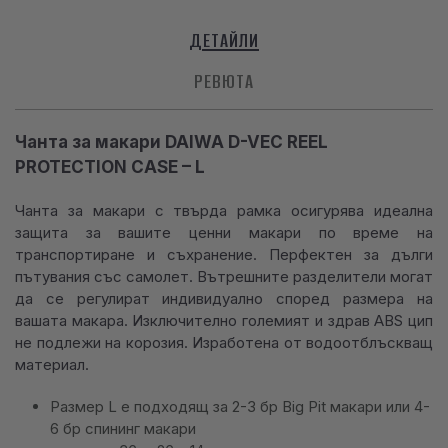
ДЕТАЙЛИ
РЕВЮТА
Чанта за макари DAIWA D-VEC REEL
PROTECTION CASE – L
Чанта за макари с твърда рамка осигурява идеална
защита за вашите ценни макари по време на
транспортиране и съхранение. Перфектен за дълги
пътувания със самолет. Вътрешните разделители могат
да се регулират индивидуално според размера на
вашата макара. Изключително големият и здрав ABS цип
не подлежи на корозия. Изработена от водоотблъскващ
материал.
Размер L e подходящ за 2-3 бр Big Pit макари или 4-
6 бр спининг макари