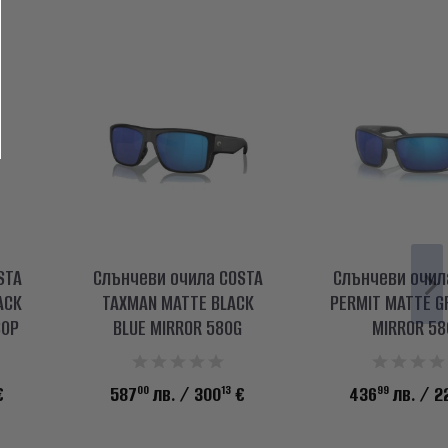
STA
Слънчеви очила COSTA
Слънчеви очил
ACK
TAXMAN MATTE BLACK
PERMIT MATTE G
80P
BLUE MIRROR 580G
MIRROR 58
00
13
99
€
587
лв.
/ 300
€
436
лв.
/ 2