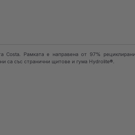
ата Costa. Рамката е направена от 97% рециклир
и са със странични щитове и гума Hydrolite®.