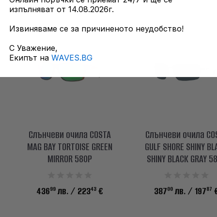
изпълняват от 14.08.2026г.
Извиняваме се за причиненото неудобство!
С Уважение,
Екипът на
WAVES.BG
Слънчеви очила COSTA
Слънчеви очила CO
MAG BAY TORTOISE GREEN
GULF SHORE SHINY BL
MIRROR 580P
SHINY BLACK GRAY 5
99
43
00
87
436
лв.
/ 223
€
387
лв.
/ 197