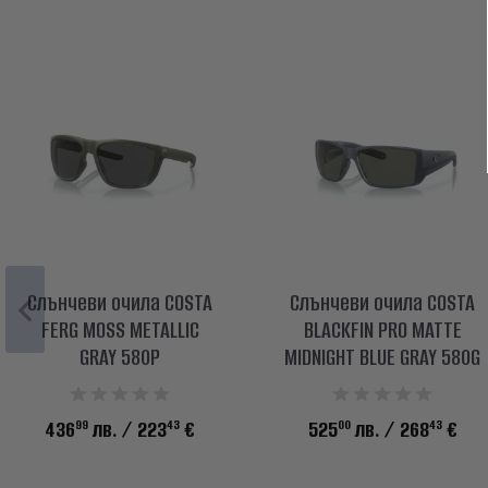
Слънчеви очила COSTA
Слънчеви очила COSTA
FERG MOSS METALLIC
BLACKFIN PRO MATTE
GRAY 580P
MIDNIGHT BLUE GRAY 580G
99
43
00
43
436
лв.
/ 223
€
525
лв.
/ 268
€