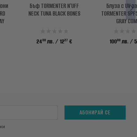
они
Бъф TORMENTER N'UFF
Блуза с UV з
ARD
NECK TUNA BLACK BONES
TORMENTER SPF5
AY
GRAY CO
00
27
00
24
лв.
/ 12
€
100
лв.
/ 5
АБОНИРАЙ СЕ
ки