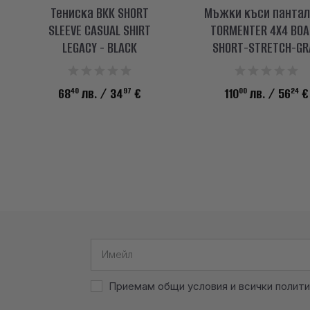
Тениска BKK SHORT
Мъжки къси пантал
SLEEVE CASUAL SHIRT
TORMENTER 4X4 BO
LEGACY - BLACK
SHORT-STRETCH-GR
40
97
00
24
68
лв.
/ 34
€
110
лв.
/ 56
€
Приемам общи условия и всички полити