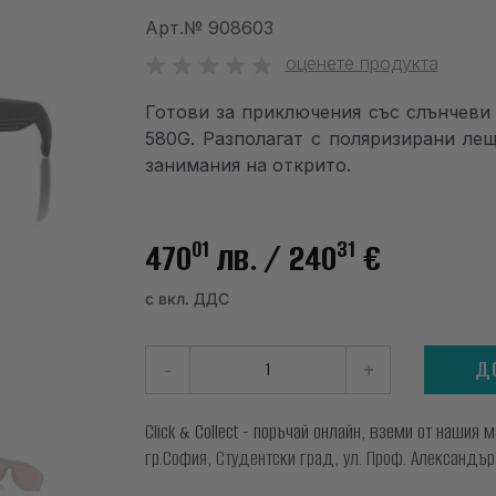
Арт.№
908603
оценете продукта
Готови за приключения със слънче
580G. Разполагат с поляризирани ле
занимания на открито.
01
31
470
лв.
/ 240
€
с вкл. ДДС
-
+
Д
Click & Collect - поръчай онлайн, вземи от нашия 
гр.София, Студентски град, ул. Проф. Александър Ф