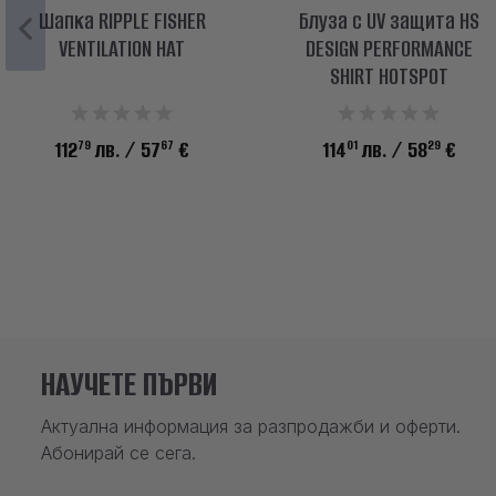
Шапка RIPPLE FISHER
Блуза с UV защита HS
VENTILATION HAT
DESIGN PERFORMANCE
SHIRT HOTSPOT
79
67
01
29
112
лв.
/ 57
€
114
лв.
/ 58
€
НАУЧЕТЕ ПЪРВИ
Актуална информация за разпродажби и оферти.
Абонирай се сега.