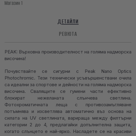
Магазин 1
ДЕТАЙЛИ
РЕВЮТА
PEAK: Върховна производителност на голяма надморска
височина!
Почувствайте се сигурни с Peak Nano Optics
Photochromic. Тези технически усъвършенствани очила
са идеални за спортове и дейности на голяма надморска
височина. Свалящите се гумени части ефективно
блокират нежеланата слънчева светлина.
Фотохроматичната леща с противозамъгляване
потъмнява и изсветлява автоматично въз основа на
силата на UV светлината, варираща между филтърни
категории 2 до 4, предлагайки допълнителна защита,
когато слънцето е най-ярко. Насладете се на красиви