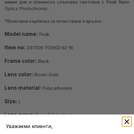
зимни дни и планинска слънчева светлина с Peak Nano
Optics Photochromic.
*Включена кърпичка за почистване и връзка.
Model name:
Peak
Item no:
ZB7009 700902 62-18
Frame color:
Black
Lens color:
Brown Gold
Lens material:
Polycarbonate
Size:
L
Lens curve:
Base 6 Cylindrical
Уважаеми клиенти,