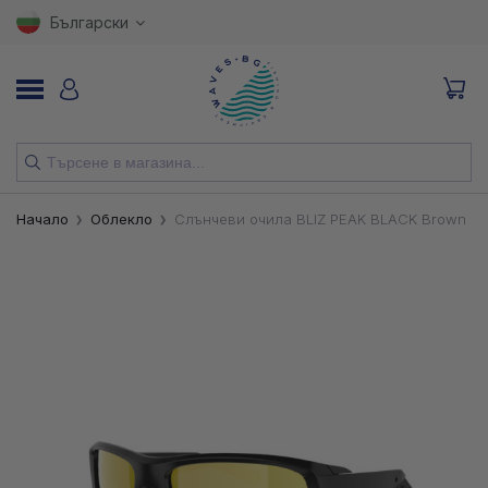
Български
НОВИ
Начало
Облекло
Слънчеви очила BLIZ PEAK BLACK Brown Go
ВЪДИЦИ
МАКАРИ
ПРИМАМКИ
КУКИ
ВЛАКНА