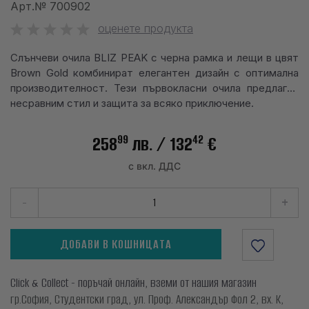
Арт.№
700902
info@waves.bg
оценете продукта
Слънчеви очила BLIZ PEAK с черна рамка и лещи в цвят
Brown Gold комбинират елегантен дизайн с оптимална
производителност. Тези първокласни очила предлагат
несравним стил и защита за всяко приключение.
99
42
258
лв.
/ 132
€
с вкл. ДДС
-
+
ДОБАВИ В КОШНИЦАТА
Click & Collect - поръчай онлайн, вземи от нашия магазин
гр.София, Студентски град, ул. Проф. Александър Фол 2, вх. К,