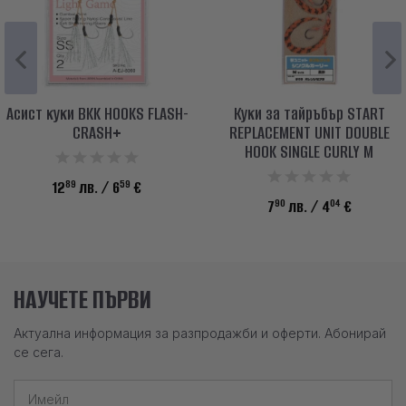
Асист куки BKK HOOKS FLASH-
Куки за тайръбър START
CRASH+
REPLACEMENT UNIT DOUBLE
HOOK SINGLE CURLY M
89
59
12
лв.
/ 6
€
90
04
7
лв.
/ 4
€
НАУЧЕТЕ ПЪРВИ
Актуална информация за разпродажби и оферти. Абонирай
се сега.