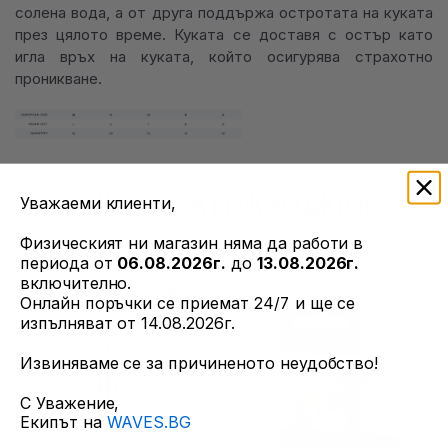
солена вода, а от друга поддържа остротата на куката
през цялото време. Куката се доставя с остър като
игла връх на куката, който осигурява страхотно
проникване.
ОЩЕ ОТ ТОЗИ ПРОИЗВОДИТЕЛ
Уважаеми клиенти,
Физическият ни магазин няма да работи в
периода от
06.08.2026г.
до
13.08.2026г.
включително.
Онлайн поръчки се приемат 24/7 и ще се
изпълняват от 14.08.2026г.
Извиняваме се за причиненото неудобство!
С Уважение,
Екипът на
WAVES.BG