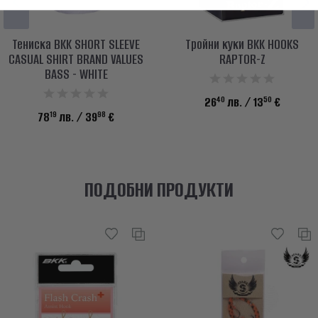
Тениска BKK SHORT SLEEVE
Тройни куки BKK HOOKS
CASUAL SHIRT BRAND VALUES
RAPTOR-Z
BASS - WHITE
40
50
26
лв.
/ 13
€
19
98
78
лв.
/ 39
€
ПОДОБНИ ПРОДУКТИ