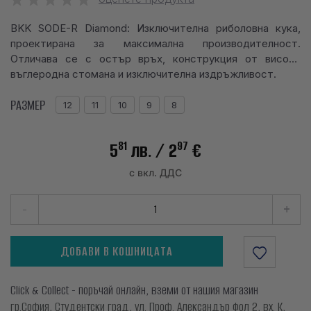
info@waves.bg
BKK SODE-R Diamond: Изключителна риболовна кука,
проектирана за максимална производителност.
Отличава се с остър връх, конструкция от високо
въглеродна стомана и изключителна издръжливост.
РАЗМЕР
12
11
10
9
8
81
97
5
лв.
/ 2
€
с вкл. ДДС
-
+
ДОБАВИ В КОШНИЦАТА
Click & Collect - поръчай онлайн, вземи от нашия магазин
гр.София, Студентски град, ул. Проф. Александър Фол 2, вх. К,