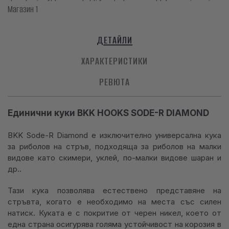
Магазин 1
ДЕТАЙЛИ
ХАРАКТЕРИСТИКИ
РЕВЮТА
Единични куки BKK HOOKS SODE-R DIAMOND
BKK Sode-R Diamond е изключително универсална кука
за риболов на стръв, подходяща за риболов на малки
видове като скимери, уклей, по-малки видове шаран и
др..
Тази кука позволява естествено представяне на
стръвта, когато е необходимо на места със силен
натиск. Куката е с покритие от черен никел, което от
една страна осигурява голяма устойчивост на корозия в